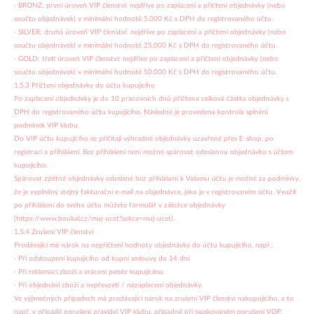
· BRONZ: první úroveň VIP členství: nejdříve po zaplacení a přičtení objednávky (nebo
součtu objednávek) v minimální hodnotě 5.000 Kč s DPH do registrovaného účtu.
· SILVER: druhá úroveň VIP členství: nejdříve po zaplacení a přičtení objednávky (nebo
součtu objednávek) v minimální hodnotě 25.000 Kč s DPH do registrovaného účtu.
· GOLD: třetí úroveň VIP členství: nejdříve po zaplacení a přičtení objednávky (nebo
součtu objednávek) v minimální hodnotě 50.000 Kč s DPH do registrovaného účtu.
1.5.3 Přičtení objednávky do účtu kupujícího
Po zaplacení objednávky je do 10 pracovních dnů přičtena celková částka objednávky s
DPH do registrovaného účtu kupujícího. Následně je provedena kontrola splnění
podmínek VIP klubu.
Do VIP účtu kupujícího se přičítají výhradně objednávky uzavřené přes E-shop, po
registraci a přihlášení. Bez přihlášení není možné spárovat odeslanou objednávku s účtem
kupujícího.
Spárovat zpětně objednávky odeslané bez přihlášení k Vašemu účtu je možné za podmínky,
že je vyplněný stejný fakturační e-mail na objednávce, jako je v registrovaném účtu. Využít
po přihlášení do svého účtu můžete formulář v záložce objednávky
(https://www.boukal.cz/muj-ucet?sekce=muj-ucet).
1.5.4 Zrušení VIP členství
Prodávající má nárok na nepřičtení hodnoty objednávky do účtu kupujícího, např.:
· Při odstoupení kupujícího od kupní smlouvy do 14 dní.
· Při reklamaci zboží a vrácení peněz kupujícímu.
· Při objednání zboží a nepřevzetí / nezaplacení objednávky.
Ve výjimečných případech má prodávající nárok na zrušení VIP členství nakupujícího, a to
např. v případě porušení pravidel VIP klubu, případně při opakovaném porušení VOP.