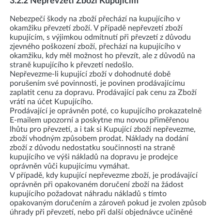
3.2.2 Nepřevzetí Zboží Kupujícím
Nebezpečí škody na zboží přechází na kupujícího v
okamžiku převzetí zboží. V případě nepřevzetí zboží
kupujícím, s výjimkou odmítnutí při převzetí z důvodu
zjevného poškození zboží, přechází na kupujícího v
okamžiku, kdy měl možnost ho převzít, ale z důvodů na
straně kupujícího k převzetí nedošlo.
Nepřevezme-li kupující zboží v dohodnuté době
porušením své povinnosti, je povinen prodávajícímu
zaplatit cenu za dopravu. Prodávající pak cenu za Zboží
vrátí na účet Kupujícího.
Prodávající je oprávněn poté, co kupujícího prokazatelně
E-mailem upozorní a poskytne mu novou přiměřenou
lhůtu pro převzetí, a i tak si Kupující zboží nepřevezme,
zboží vhodným způsobem prodat. Náklady na dodání
zboží z důvodu nedostatku součinnosti na straně
kupujícího ve výši nákladů na dopravu je prodejce
oprávněn vůči kupujícímu vymáhat.
V případě, kdy kupující nepřevezme zboží, je prodávající
oprávněn při opakovaném doručení zboží na žádost
kupujícího požadovat náhradu nákladů s tímto
opakovaným doručením a zároveň pokud je zvolen způsob
úhrady při převzetí, nebo při další objednávce učiněné