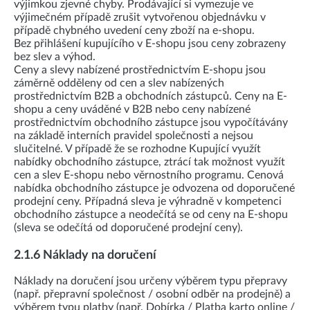
výjimkou zjevné chyby. Prodávající si vymezuje ve
výjimečném případě zrušit vytvořenou objednávku v
případě chybného uvedení ceny zboží na e-shopu.
Bez přihlášení kupujícího v E-shopu jsou ceny zobrazeny
bez slev a výhod.
Ceny a slevy nabízené prostřednictvím E-shopu jsou
záměrně odděleny od cen a slev nabízených
prostřednictvím B2B a obchodních zástupců. Ceny na E-
shopu a ceny uváděné v B2B nebo ceny nabízené
prostřednictvím obchodního zástupce jsou vypočítávány
na základě interních pravidel společnosti a nejsou
slučitelné. V případě že se rozhodne Kupující využít
nabídky obchodního zástupce, ztrácí tak možnost využít
cen a slev E-shopu nebo věrnostního programu. Cenová
nabídka obchodního zástupce je odvozena od doporučené
prodejní ceny. Případná sleva je výhradně v kompetenci
obchodního zástupce a neodečítá se od ceny na E-shopu
(sleva se odečítá od doporučené prodejní ceny).
2.1.6 Náklady na doručení
Náklady na doručení jsou určeny výběrem typu přepravy
(např. přepravní společnost / osobní odběr na prodejně) a
výběrem typu platby (např. Dobírka / Platba karto online /