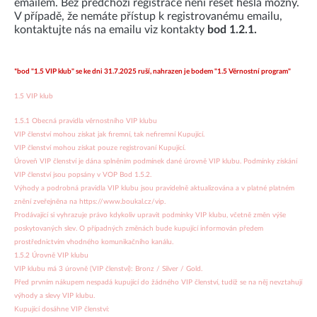
emailem. Bez předchozí registrace není reset hesla možný.
V případě, že nemáte přístup k registrovanému emailu,
kontaktujte nás na emailu viz kontakty
bod 1.2.1.
*bod "1.5 VIP klub" se ke dni 31.7.2025 ruší, nahrazen je bodem "1.5 Věrnostní program"
1.5 VIP klub
1.5.1 Obecná pravidla věrnostního VIP klubu
VIP členství mohou získat jak firemní, tak nefiremní Kupující.
VIP členství mohou získat pouze registrovaní Kupující.
Úroveň VIP členství je dána splněním podmínek dané úrovně VIP klubu. Podmínky získání
VIP členství jsou popsány v VOP Bod 1.5.2.
Výhody a podrobná pravidla VIP klubu jsou pravidelně aktualizována a v platné platném
znění zveřejněna na https://www.boukal.cz/vip.
Prodávající si vyhrazuje právo kdykoliv upravit podmínky VIP klubu, včetně změn výše
poskytovaných slev. O případných změnách bude kupující informován předem
prostřednictvím vhodného komunikačního kanálu.
1.5.2 Úrovně VIP klubu
VIP klubu má 3 úrovně (VIP členství): Bronz / Silver / Gold.
Před prvním nákupem nespadá kupující do žádného VIP členství, tudíž se na něj nevztahují
výhody a slevy VIP klubu.
Kupující dosáhne VIP členství: