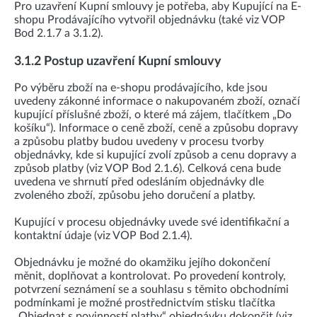
Pro uzavření Kupní smlouvy je potřeba, aby Kupující na E-
shopu Prodávajícího vytvořil objednávku (také viz VOP
Bod 2.1.7 a 3.1.2).
3.1.2 Postup uzavření Kupní smlouvy
Po výběru zboží na e-shopu prodávajícího, kde jsou
uvedeny zákonné informace o nakupovaném zboží, označí
kupující příslušné zboží, o které má zájem, tlačítkem „Do
košíku“). Informace o ceně zboží, ceně a způsobu dopravy
a způsobu platby budou uvedeny v procesu tvorby
objednávky, kde si kupující zvolí způsob a cenu dopravy a
způsob platby (viz VOP Bod 2.1.6). Celková cena bude
uvedena ve shrnutí před odesláním objednávky dle
zvoleného zboží, způsobu jeho doručení a platby.
Kupující v procesu objednávky uvede své identifikační a
kontaktní údaje (viz VOP Bod 2.1.4).
Objednávku je možné do okamžiku jejího dokončení
měnit, doplňovat a kontrolovat. Po provedení kontroly,
potvrzení seznámení se a souhlasu s těmito obchodními
podmínkami je možné prostřednictvím stisku tlačítka
„Objednat s povinností platby“ objednávku dokončit (viz