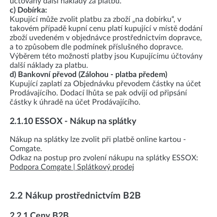
účtovány další náklady za platbu.
c) Dobírka:
Kupující může zvolit platbu za zboží „na dobírku“, v
takovém případě kupní cenu platí kupující v místě dodání
zboží uvedeném v objednávce prostřednictvím dopravce,
a to způsobem dle podmínek příslušného dopravce.
Výběrem této možnosti platby jsou Kupujícímu účtovány
další náklady za platbu.
d) Bankovní převod (Zálohou - platba předem)
Kupující zaplatí za Objednávku převodem částky na účet
Prodávajícího. Dodací lhůta se pak odvíjí od připsání
částky k úhradě na účet Prodávajícího.
2.1.10 ESSOX - Nákup na splátky
Nákup na splátky lze zvolit při platbě online kartou -
Comgate.
Odkaz na postup pro zvolení nákupu na splátky ESSOX:
Podpora Comgate | Splátkový prodej
2.2 Nákup prostřednictvím B2B
2.2.1 Ceny B2B