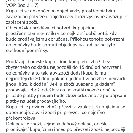
VOP Bod 2.1.7).
Kupující se dokončením objednávky prostřednictvím
závazného potvrzení objednávky zboží výslovně zavazuje k
zaplacení zboží.
Objednávku prodávající potvrdí kupujícímu
prostřednictvím e-mailu v co nejkratší době poté, kdy
bude prodávajícímu doručena. Přílohou tohoto potvrzení
objednávky bude shrnutí objednávky a odkaz na tyto
obchodní podmínky.
Prodávající odešle kupujícímu kompletní zboží bez
zbytečného odkladu, nejpozději do 15 dnů od potvrzení
objednávky, a to tak, aby zboží dodal kupujícímu
nejpozději do 30 dnů, pokud u jednotlivého zboží neuvádí
jinou lhůtu k dodání. Je-li u zboží uvedeno „skladem“,
prodávající zboží odešle v co nejkratší možné době. V
případě platby předem bude zboží odesláno až po připsání
platby na účet prodávajícího.
Kupující je povinen zboží převzít a zaplatit. Kupujícímu se
doporučuje, aby si zboží při převzetí co nejdříve
překontroloval.
Doklady ke zboží, zejména daňový doklad, odešle
prodávající kupujícímu ihned po převzetí zboží, nejpozději