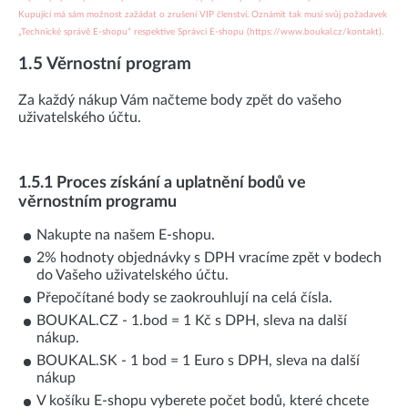
Kupující má sám možnost zažádat o zrušení VIP členství. Oznámit tak musí svůj požadavek
„Technické správě E-shopu“ respektive Správci E-shopu (https://www.boukal.cz/kontakt).
1.5 Věrnostní program
Za každý nákup Vám načteme body zpět do vašeho
uživatelského účtu.
1.5.1 Proces získání a uplatnění bodů ve
věrnostním programu
Nakupte na našem E-shopu.
2% hodnoty objednávky s DPH vracíme zpět v bodech
do Vašeho uživatelského účtu.
Přepočítané body se zaokrouhlují na celá čísla.
BOUKAL.CZ - 1.bod = 1 Kč s DPH, sleva na další
nákup.
BOUKAL.SK - 1 bod = 1 Euro s DPH, sleva na další
nákup
V košíku E-shopu vyberete počet bodů, které chcete