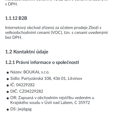
s DPH.
1.1.12 B2B
Internetový obchod zřízený za účelem prodeje Zboží s
velkoobchodními cenami (VOC), tzn. s cenami uvedenými
bez DPH.
1.2 Kontaktní údaje
1.2.1 Právní informace o společnosti
Název: BOUKAL s.r.o.
Sídlo: Partyzánská 108, 436 01, Litvínov
IČ: 04229282
DIČ: CZ04229282
OR: Zapsaná v obchodním rejstříku vedeném u
Krajského soudu v Ústí nad Labem, C 35972
DS: jwj6gag