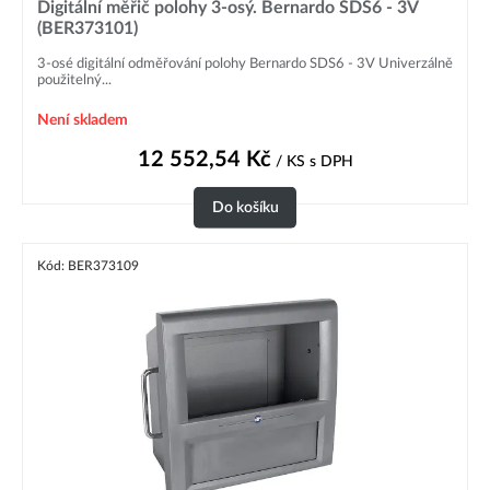
Digitální měřič polohy 3-osý. Bernardo SDS6 - 3V
(BER373101)
3-osé digitální odměřování polohy Bernardo SDS6 - 3V Univerzálně
použitelný...
Není skladem
12 552,54
Kč
/ KS
s DPH
Do košíku
Kód: BER373109