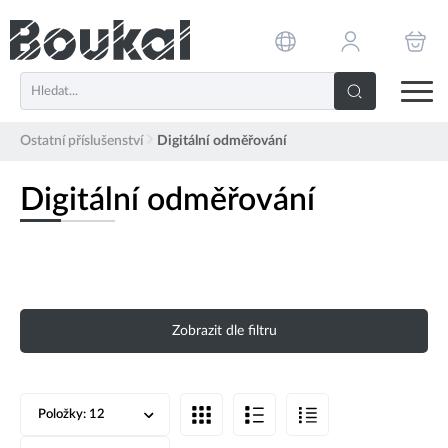
PŘESKOČIT NAVIGACI
Ostatní příslušenství
Digitální odměřování
Digitální odměřování
Zobrazit dle filtru
Položky:
12