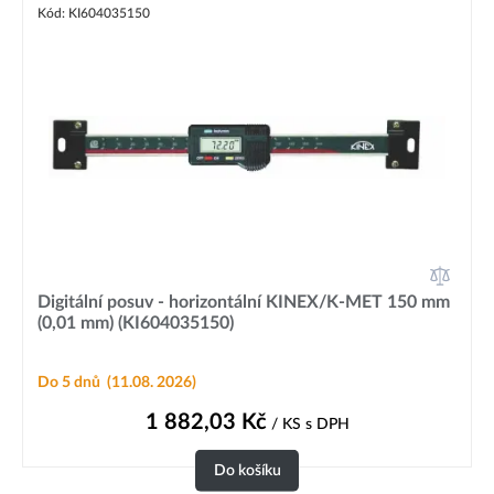
Kód: KI604035150
Digitální posuv - horizontální KINEX/K-MET 150 mm
(0,01 mm) (KI604035150)
Do 5 dnů
(11.08. 2026)
1 882,03
Kč
/ KS
s DPH
Do košíku