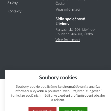
Služby
Česko
Více informací
Kontakty
Sídlo společnosti -
Litvínov
Partyzánská 108, Litvínov-
Chudeřín, 436 03, Česko
Více informací
Copyright Boukal.CZ 2026
Soubory cookies
Soubory cookie používáme ke shromažďování a analýze
informací o výkonu a používání webu, zajištění fungování
funkcí ze sociálních médií a ke zlepšení a přizpůsobení obsahu
a reklam.