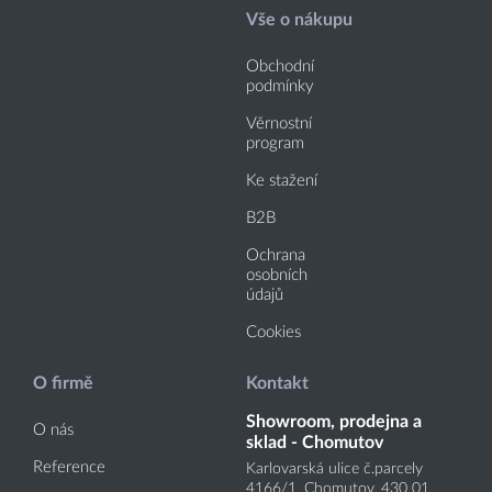
Vše o nákupu
Obchodní
podmínky
Věrnostní
program
Ke stažení
B2B
Ochrana
osobních
údajů
Cookies
O firmě
Kontakt
Showroom, prodejna a
O nás
sklad - Chomutov
Reference
Karlovarská ulice č.parcely
4166
/1
, Chomutov, 430 01,