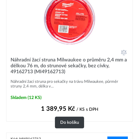
Náhradní žací struna Milwaukee o průměru 2,4 mm a
délkou 76 m, do strunové sekačky, bez cívky,
49162713 (MI49162713)
Náhradní žací struna pro sekačky na trávu Milwaukee, půrměr
struny 2,4 mm, délka v...
Skladem
(12 KS)
1 389,95
Kč
/ KS
s DPH
Do košíku
Kód: MI49162712