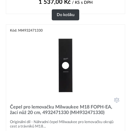
1 537,00
Kč
/ KS
s DPH
Do košíku
Kód: MI4932471330
Čepel pro lemovačku Milwaukee M18 FOPH-EA,
žací nůž 20 cm, 4932471330 (MI4932471330)
Originální díl - Náhradní čepel Milwaukee pro lemovačku okrajů
cest a trávníků M18...