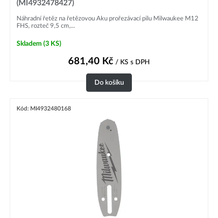
(MI4932478427)
Náhradní řetěz na řetězovou Aku prořezávací pilu Milwaukee M12
FHS, rozteč 9,5 cm,...
Skladem
(3 KS)
681,40
Kč
/ KS
s DPH
Do košíku
Kód: MI4932480168