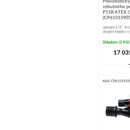
Pneumatický 
výbušného p
Pokud hledáte i jiné kvalitní výrobce,
tak je můžete naleznout v sek
P11R ATEX (
(CP61515905
upínání 1/2″, k
dvojité kladivo v
Skladem
(2 KS)
17 03
Kód: CP6151933