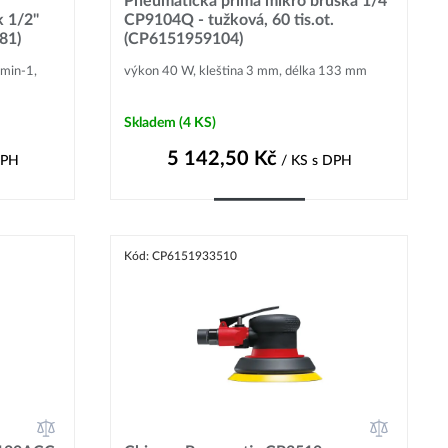
Pneumatická přímá mikro bruska 1/4"
k 1/2"
CP9104Q - tužková, 60 tis.ot.
81)
(CP6151959104)
.min-1,
výkon 40 W, kleština 3 mm, délka 133 mm
Skladem
(4 KS)
5 142,50
Kč
DPH
/ KS
s DPH
Do košíku
Kód: CP6151933510