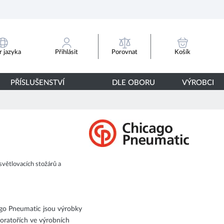
Porovnat
 jazyka
Přihlásit
Košík
PŘÍSLUŠENSTVÍ
DLE OBORU
VÝROBCI
větlovacích stožárů a
cago Pneumatic jsou výrobky
boratořích ve výrobních