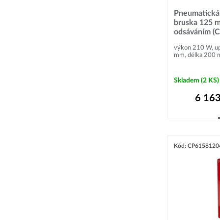
Pneumatická 
bruska 125 
odsáváním (
výkon 210 W, up
mm, délka 200 m
Skladem
(2 KS)
6 163
Kód: CP6158120