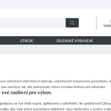
Výběr
STROJE
DÍLENSKÉ VYBAVENÍ
oce výkonných elektrických nástrojů, vzduchových kompresorů, generátorů, os
y jsou navrženy tak, aby poskytovaly výkon a trvalou hodnotu pro zákazníka.
e své nadšení pro výkon.
a podpora ve své třídě napříč aplikacemi a odvětvími. Ve společnosti Chi
kvality, aby byla práce provedena efektivně. Jsou testovány v terénu a la