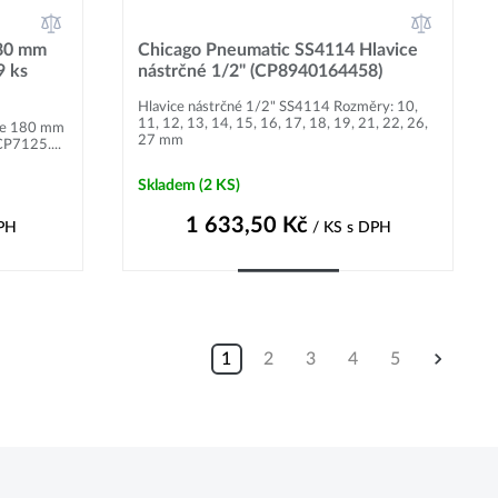
180 mm
Chicago Pneumatic SS4114 Hlavice
9 ks
nástrčné 1/2" (CP8940164458)
Hlavice nástrčné 1/2" SS4114 Rozměry: 10,
11, 12, 13, 14, 15, 16, 17, 18, 19, 21, 22, 26,
lce 180 mm
27 mm
CP7125....
Skladem
(2 KS)
1 633,50
Kč
PH
/ KS
s DPH
Do košíku
1
2
3
4
5