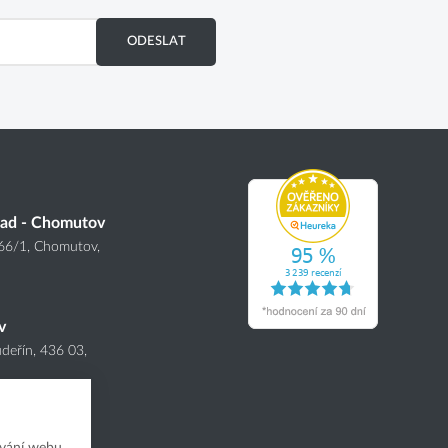
ODESLAT
lad - Chomutov
166
/1
, Chomutov,
v
deřín, 436 03,
vání webu,