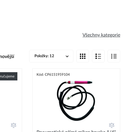
Všechny kategorie
umatic pro profesionální a
a pohodlí.
novější
Položky:
12
 nářadí a vybavení.
.“
Kód: CP6151959104
ručujeme