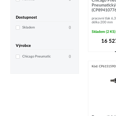
Chicago Pne
Brusky a leštičky
Pneumatický 
Kladiva
(CP89410776
Nýtovací kleště, nýtovačky
Dostupnost
pracovní tlak 6,
délka 200 mm
Speciální nástroje
Skladem
(
)
Skladem
(2 KS)
Kompresory a generátory
16 52
Výrobce
Generátory
Přenosné kompresory
Chicago Pneumatic
(
)
Stacionární kompresory
Kód: CP6151590
Stavební a důlní stroje
Ruční pneumatická zařízení
Ruční hydraulická zařízení
Hydraulické utahovací nástroje
Příslušenství