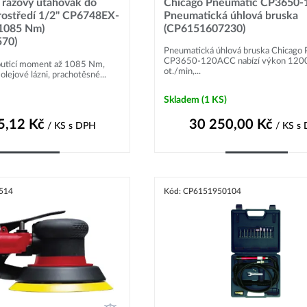
rázový utahovák do
Chicago Pneumatic CP3650
rostředí 1/2" CP6748EX-
Pneumatická úhlová bruska
ci
Výrobci
1085 Nm)
(CP6151607230)
70)
Pneumatická úhlová bruska Chicago
CP3650-120ACC nabízí výkon 120
routicí moment až 1085 Nm,
ot./min,...
 olejové lázni, prachotěsné...
Skladem
(1 KS)
5,12
Kč
30 250,00
Kč
/ KS
s DPH
/ KS
s
Do košíku
Do košíku
514
Kód: CP6151950104