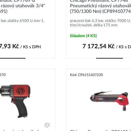
umatic CP7769 G
Chicago Pneumatic CP7748
rázový utahovák 3/4"
Pneumatický rázový utahová
91)
(750/1300 Nm) (CP89410774
3 bar, otáčky 6500 U.min-1,
pracovní tlak 6,3 bar, otáčky 7000 U
třecí kroužek, délka 175 mm
Skladem
(4 KS)
7,93
Kč
7 172,54
Kč
/ KS
s DPH
/ KS
s 
Do košíku
Do košíku
570
Kód: CP6151607230