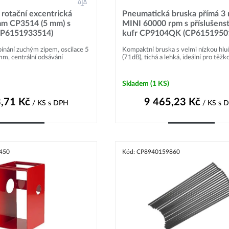
rotační excentrická
Pneumatická bruska přímá 3
mm CP3514 (5 mm) s
MINI 60000 rpm s příslušens
CP6151933514)
kufr CP9104QK (CP6151950
ínání zuchým zipem, oscilace 5
Kompaktní bruska s velmi nízkou hlu
m, centrální odsávání
(71dB), tichá a lehká, ideální pro těžko
Skladem
(1 KS)
,71
Kč
9 465,23
Kč
/ KS
s DPH
/ KS
s 
Do košíku
Do košíku
450
Kód: CP8940159860