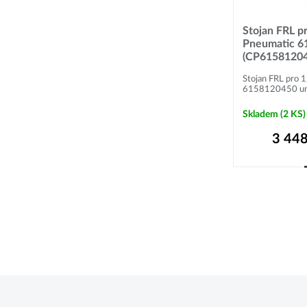
Stojan FRL p
Pneumatic 6
(CP61581204
Stojan FRL pro 
6158120450 umož
Skladem
(2 KS)
3 448