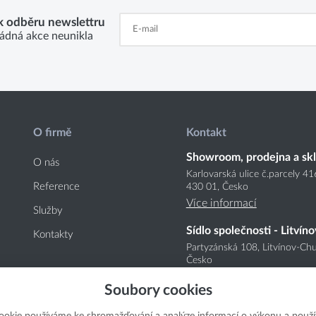
 k odběru newslettru
ádná akce neunikla
O firmě
Kontakt
Showroom, prodejna a sk
O nás
Karlovarská ulice č.parcely 4
Reference
430 01, Česko
Více informací
Služby
Sídlo společnosti - Litvíno
Kontakty
Partyzánská 108, Litvínov-Chu
Česko
Více informací
Soubory cookies
ookie používáme ke shromažďování a analýze informací o výkonu a použí