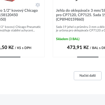
ro 1/2" kovový Chicago
Jehla do oklepávače 3 mm/
158120450
pro CP7120, CP7125. Sada 1
50)
(CP8940159860)
1/2" kovový Chicago Pneumatic
Sada 19 jehel o průměru 3 mm a dé
ňuje stabilní uchycení...
je určena pro oklepávače CP7120 a 
Skladem
(3 BAL)
,50
Kč
473,91
Kč
/ KS
s DPH
/ BAL
s D
Do košíku
Do košíku
Načíst další