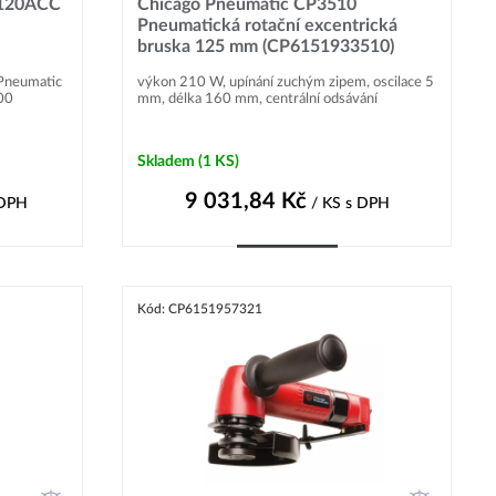
-120ACC
Chicago Pneumatic CP3510
Pneumatická rotační excentrická
bruska 125 mm (CP6151933510)
 Pneumatic
výkon 210 W, upínání zuchým zipem, oscilace 5
00
mm, délka 160 mm, centrální odsávání
Skladem
(1 KS)
9 031,84
Kč
 DPH
/ KS
s DPH
Do košíku
Kód: CP6151957321