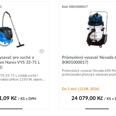
91
Kód: KR01000017
ysavač pro suché a
Průmyslový vysavač Nevada 
ní Narex VYS 33-71 L
(KR01000017)
1)
Průmyslový vysavač Nevada 640 M
profesionální přístroj k odsávání prach
YS 33-71 L zvládá suché i
nabízí příkon 1250 W, objem...
Do 5 dnů
(12.08. 2026)
1,09
Kč
24 079,00
Kč
/ KS
s DPH
/ KS
s
Do košíku
Do košíku