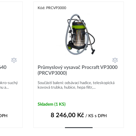
Kód: PRCVP3000
640
Průmyslový vysavač Procraft VP3000
(PRCVP3000)
okro-suchý
Součástí balení: odsávací hadice, teleskopická
u a...
kovová trubka, hubice, hepa filtr,...
Skladem
(1 KS)
8 246,00
Kč
 DPH
/ KS
s DPH
Do košíku