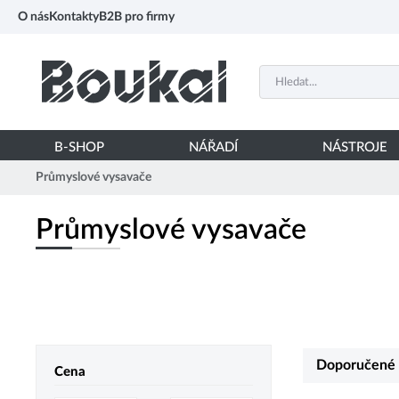
PŘESKOČIT NAVIGACI
O nás
Kontakty
B2B pro firmy
B-SHOP
NÁŘADÍ
NÁSTROJE
Průmyslové vysavače
Průmyslové vysavače
Doporučené
Cena