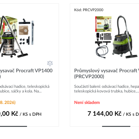
Kód: PRCVP2000
ysavač Procraft VP1400
Průmyslový vysavač Procraft
)
(PRCVP2000)
odsávací hadice, teleskopická
Součástí balení: odsávací hadice, hepa f
bice, sáčky a kola. Na...
teleskopická kovová trubka, hubice,..
8. 2026)
Není skladem
,00
Kč
7 144,00
Kč
/ KS
s DPH
/ KS
s 
Do košíku
Do košíku