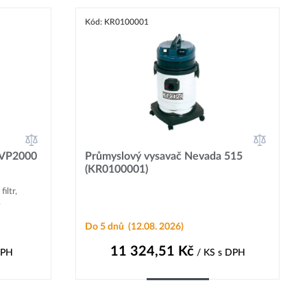
Kód: KR0100001
 VP2000
Průmyslový vysavač Nevada 515
(KR0100001)
iltr,
.
Do 5 dnů
(12.08. 2026)
11 324,51
Kč
DPH
/ KS
s DPH
Do košíku