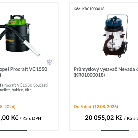
0
Kód: KR01000018
opel Procraft VС1550
Průmyslový vysavač Nevada 
)
(KR01000018)
l Procraft VС1550 Součástí
dice, hubice, filtr....
8. 2026)
Do 5 dnů
(12.08. 2026)
,00
Kč
20 055,02
Kč
/ KS
s DPH
/ KS
s
Do košíku
Do košíku