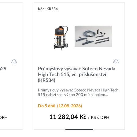
Kód: KR534
629
Průmyslový vysavač Soteco Nevada
High Tech 515, vč. příslušenství
(KR534)
Průmyslový vysavač Soteco Nevada High Tech
515 nabízí sací výkon 200 m³/h, objem...
Do 5 dnů
(12.08. 2026)
11 282,04
Kč
 DPH
/ KS
s DPH
Do košíku