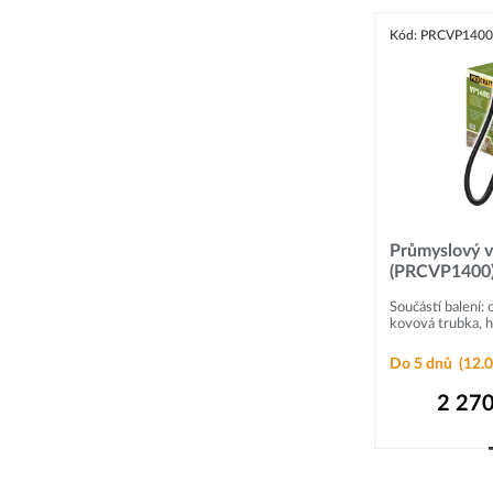
Kód: PRCVP1400
Průmyslový v
(PRCVP1400
Součástí balení: 
kovová trubka, hu
Do 5 dnů
(12.0
2 270