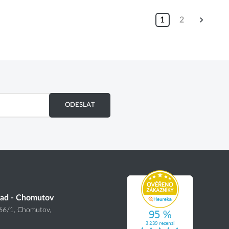
1
2
ODESLAT
lad - Chomutov
166
/1
, Chomutov,