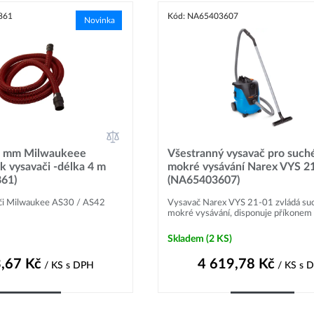
861
Kód: NA65403607
Novinka
36 mm Milwaukeee
Všestranný vysavač pro such
 vysavači -délka 4 m
mokré vysávání Narex VYS 2
61)
(NA65403607)
či Milwaukee AS30 / AS42
Vysavač Narex VYS 21-01 zvládá suc
mokré vysávání, disponuje příkonem 
Skladem
(2 KS)
,67
Kč
4 619,78
Kč
/ KS
s DPH
/ KS
s 
Do košíku
Do košíku