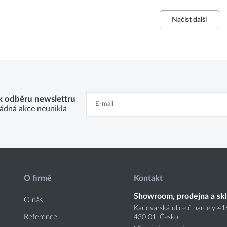
Načíst další
 k odběru newslettru
ádná akce neunikla
O firmě
Kontakt
Showroom, prodejna a sk
O nás
Karlovarská ulice č.parcely 4
Reference
430 01, Česko