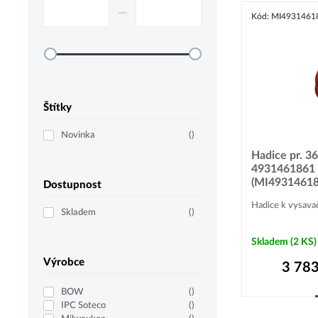
–⁠
Kód: MI4931461
Štítky
Novinka
(
)
Hadice pr. 
4931461861 k
(MI49314618
Dostupnost
Hadice k vysava
Skladem
(
)
Skladem
(2 KS)
Výrobce
3 783
BOW
(
)
IPC Soteco
(
)