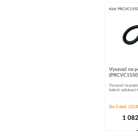
Kód: PRCVC155
Vysavač na p
(PRCVC1550
Vysavač na pope
balení: odsávací ha
Do 5 dnů
(12.0
1 082