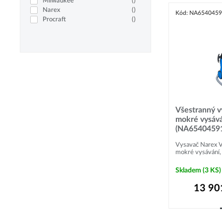
Milwaukee
(
)
Narex
(
)
Kód: NA654045
Procraft
(
)
Všestranný v
mokré vysává
(NA6540459
Vysavač Narex V
mokré vysávání, 
Skladem
(3 KS)
13 90