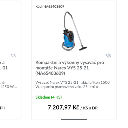
Kód: NA65403609
é a
Kompaktní a výkonný vysavač pro
1-01
montáže Narex VYS 25-21
(NA65403609)
hé i
Vysavač Narex VYS 25-21 nabízí příkon 1500
1250 W,...
W, kapacitu prachového vaku 25 litrů a...
Skladem
(4 KS)
7 207,97
Kč
DPH
/ KS
s DPH
Do košíku