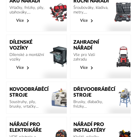
AKU NÁŘADÍ
RUČNÍ NÁŘADÍ
Vrtačky, frézky, pily,
Šroubováky, kladiva,
utahováky,...
metry,...
Více
Více
DÍLENSKÉ
ZAHRADNÍ
VOZÍKY
NÁŘADÍ
Dílenské a montážní
Vše pro Vaši
vozíky
zahradu
Více
Více
KOVOOBRÁBĚCÍ
DŘEVOOBRÁBĚCÍ
STROJE
STROJE
Soustruhy, pily,
Brusky, dlabačky,
brusky, vrtačky...
frézky...
NÁŘADÍ PRO
NÁŘADÍ PRO
ELEKTRIKÁŘE
INSTALATÉRY