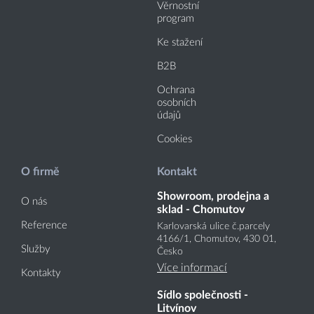
Věrnostní
program
Ke stažení
B2B
Ochrana
osobních
údajů
Cookies
O firmě
Kontakt
Showroom, prodejna a
O nás
sklad - Chomutov
Reference
Karlovarská ulice č.parcely
4166
/1
, Chomutov, 430 01,
Služby
Česko
Více informací
Kontakty
Sídlo společnosti -
Litvínov