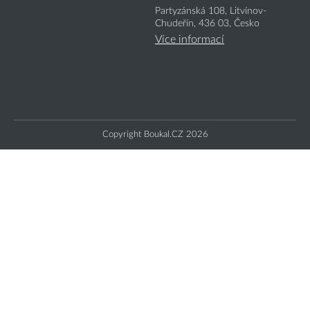
Partyzánská 108, Litvínov-
Chudeřín, 436 03, Česko
Více informací
Copyright Boukal.CZ 2026