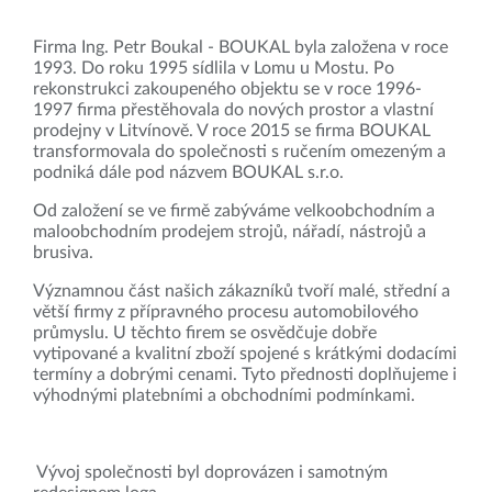
Firma Ing. Petr Boukal - BOUKAL byla založena v roce
1993. Do roku 1995 sídlila v Lomu u Mostu. Po
rekonstrukci zakoupeného objektu se v roce 1996-
1997 firma přestěhovala do nových prostor a vlastní
prodejny v Litvínově. V roce 2015 se firma BOUKAL
transformovala do společnosti s ručením omezeným a
podniká dále pod názvem BOUKAL s.r.o.
Od založení se ve firmě zabýváme velkoobchodním a
maloobchodním prodejem strojů, nářadí, nástrojů a
brusiva.
Významnou část našich zákazníků tvoří malé, střední a
větší firmy z přípravného procesu automobilového
průmyslu. U těchto firem se osvědčuje dobře
vytipované a kvalitní zboží spojené s krátkými dodacími
termíny a dobrými cenami. Tyto přednosti doplňujeme i
výhodnými platebními a obchodními podmínkami.
Vývoj společnosti byl doprovázen i samotným