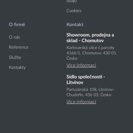
údajů
Cookies
O firmě
Kontakt
Showroom, prodejna a
O nás
sklad - Chomutov
Reference
Karlovarská ulice č.parcely
4166
/1
, Chomutov, 430 01,
Služby
Česko
Více informací
Kontakty
Sídlo společnosti -
Litvínov
Partyzánská 108, Litvínov-
Chudeřín, 436 03, Česko
Více informací