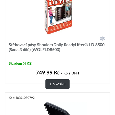
Stěhovací pásy ShoulderDolly ReadyLifter® LD 8500
(Sada 3 dílů) (WOLFLD8500)
Skladem
(4 KS)
749,99
Kč
/ KS
s DPH
Do košíku
Kód: BGS1080792