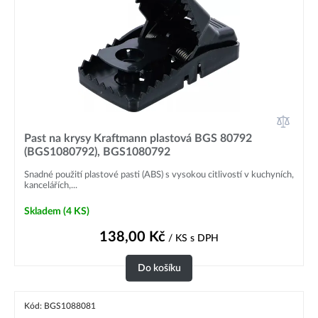
Past na krysy Kraftmann plastová BGS 80792
(BGS1080792), BGS1080792
Snadné použití plastové pasti (ABS) s vysokou citlivostí v kuchyních,
kancelářích,...
Skladem
(4 KS)
138,00
Kč
/ KS
s DPH
Do košíku
Kód: BGS1088081