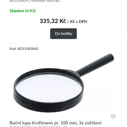
BGS108041 obsahuje nástroje...
Skladem
(6 KS)
335,32
Kč
/ KS
s DPH
Do košíku
Kód: BGS1085860
Ruční lupa Kraftmann pr. 100 mm, 3x zvětšení