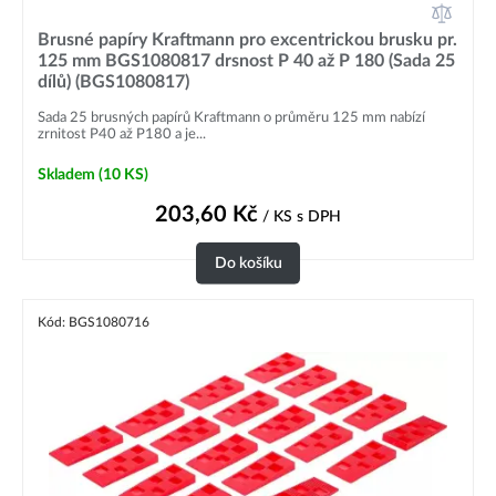
Brusné papíry Kraftmann pro excentrickou brusku pr.
125 mm BGS1080817 drsnost P 40 až P 180 (Sada 25
dílů) (BGS1080817)
Sada 25 brusných papírů Kraftmann o průměru 125 mm nabízí
zrnitost P40 až P180 a je...
Skladem
(10 KS)
203,60
Kč
/ KS
s DPH
Do košíku
Kód: BGS1080716