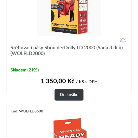
Stěhovací pásy ShoulderDolly LD 2000 (Sada 3 dílů)
(WOLFLD2000)
Skladem
(2 KS)
1 350,00
Kč
/ KS
s DPH
Do košíku
Kód: WOLFLD8500