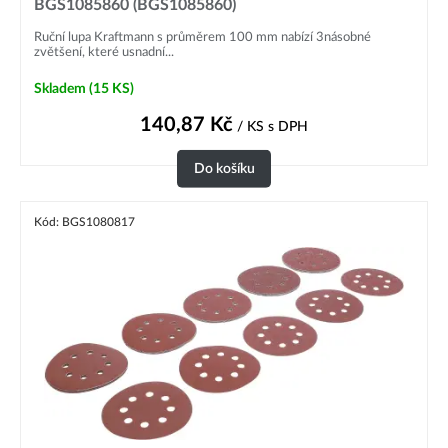
BGS1085860 (BGS1085860)
Ruční lupa Kraftmann s průměrem 100 mm nabízí 3násobné
zvětšení, které usnadní...
Skladem
(15 KS)
140,87
Kč
/ KS
s DPH
Do košíku
Kód: BGS1080817