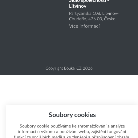
Sídlo společnosti -
Litvínov
Partyzánská 108, Litvínov-
Chudeřín, 436 03, Česko
Více informací
Copyright Boukal.CZ 2026
Soubory cookies
Soubory cookie používáme ke shromažďování a analýze
informací o výkonu a používání webu, zajištění fungování
funkcí ze sociálních médií a ke zlepšení a přizpůsobení obsahu