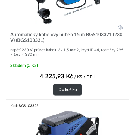
Automatický kabelový buben 15 m BGS103321 (230
V) (BGS103321)
napětí 230 V, průřez kabelu 3x 1,5 mm2, krytí IP 44, rozměry 295
× 165 × 330 mm
Skladem
(5 KS)
4 225,93
Kč
/ KS
s DPH
Do košíku
Kód: BGS103325