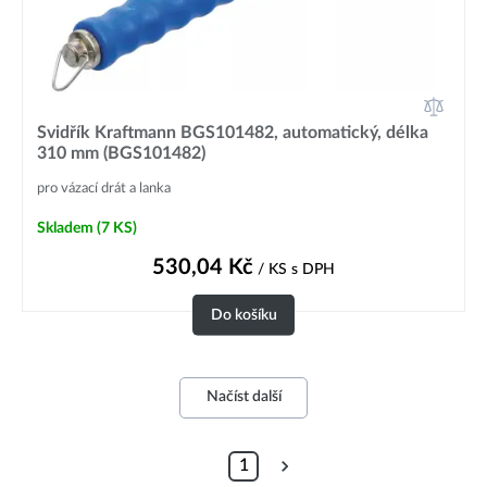
Svidřík Kraftmann BGS101482, automatický, délka
310 mm (BGS101482)
pro vázací drát a lanka
Skladem
(7 KS)
530,04
Kč
/ KS
s DPH
Do košíku
Načíst další
1