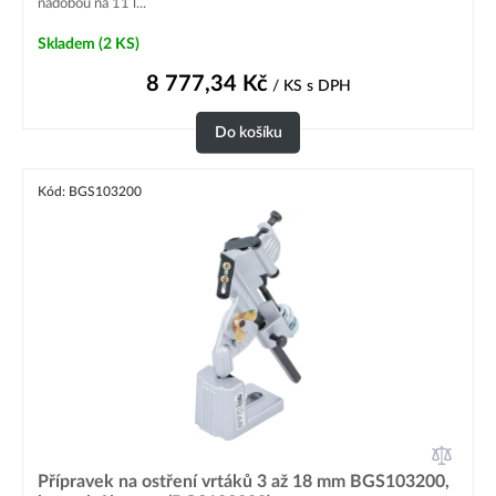
nádobou na 11 l...
Skladem
(2 KS)
8 777,34
Kč
/ KS
s DPH
Do košíku
Kód: BGS103200
Přípravek na ostření vrtáků 3 až 18 mm BGS103200,