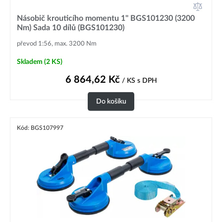
Násobič krouticího momentu 1" BGS101230 (3200
Nm) Sada 10 dílů (BGS101230)
převod 1:56, max. 3200 Nm
Skladem
(2 KS)
6 864,62
Kč
/ KS
s DPH
Do košíku
Kód: BGS107997