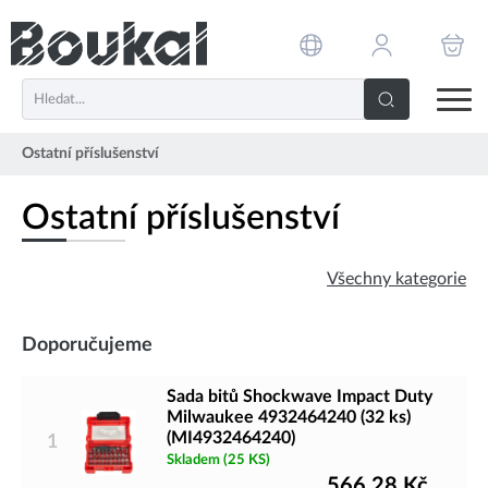
PŘESKOČIT NAVIGACI
Ostatní příslušenství
Ostatní příslušenství
Všechny kategorie
Doporučujeme
Sada bitů Shockwave Impact Duty
Milwaukee 4932464240 (32 ks)
(MI4932464240)
1
Skladem
(25 KS)
566,28
Kč