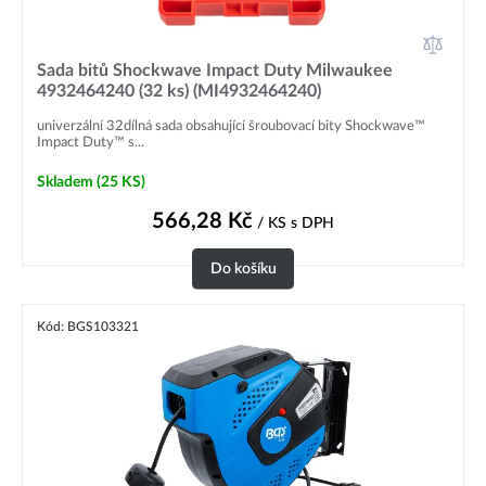
Sada bitů Shockwave Impact Duty Milwaukee
4932464240 (32 ks) (MI4932464240)
univerzální 32dílná sada obsahující šroubovací bity Shockwave™
Impact Duty™ s...
Skladem
(25 KS)
566,28
Kč
/ KS
s DPH
Do košíku
Kód: BGS103321