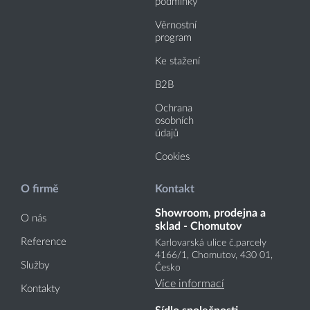
podmínky
Věrnostní
program
Ke stažení
B2B
Ochrana
osobních
údajů
Cookies
O firmě
Kontakt
Showroom, prodejna a
O nás
sklad - Chomutov
Reference
Karlovarská ulice č.parcely
4166
/1
, Chomutov, 430 01,
Služby
Česko
Více informací
Kontakty