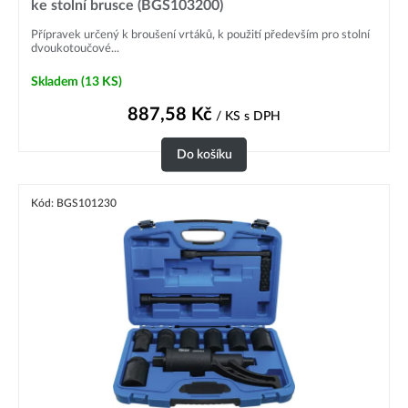
ke stolní brusce (BGS103200)
Přípravek určený k broušení vrtáků, k použití především pro stolní
dvoukotoučové...
Skladem
(13 KS)
887,58
Kč
/ KS
s DPH
Do košíku
Kód: BGS101230