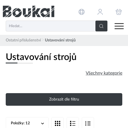
PŘESKOČIT NAVIGACI
Ostatní příslušenství
Ustavování strojů
Ustavování strojů
Všechny kategorie
Zobrazit dle filtru
Položky:
12