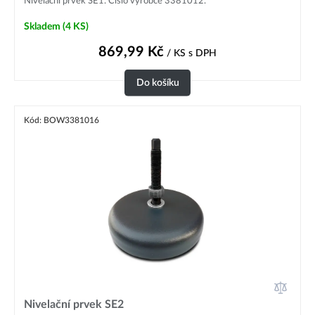
Nivelační prvek SE1. Číslo výrobce 3381012.
Skladem
(4 KS)
869,99
Kč
/ KS
s DPH
Do košíku
Kód: BOW3381016
Nivelační prvek SE2