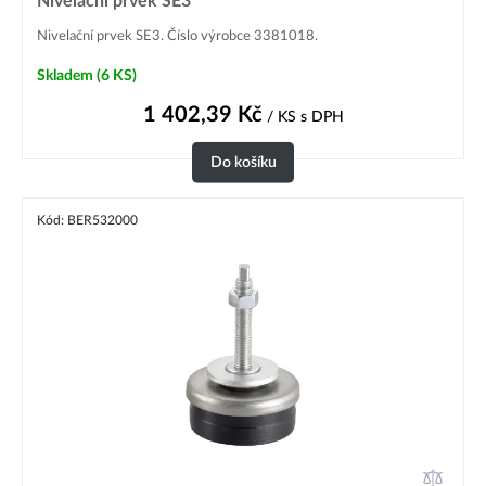
Nivelační prvek SE3
Nivelační prvek SE3. Číslo výrobce 3381018.
Skladem
(6 KS)
1 402,39
Kč
/ KS
s DPH
Do košíku
Kód: BER532000