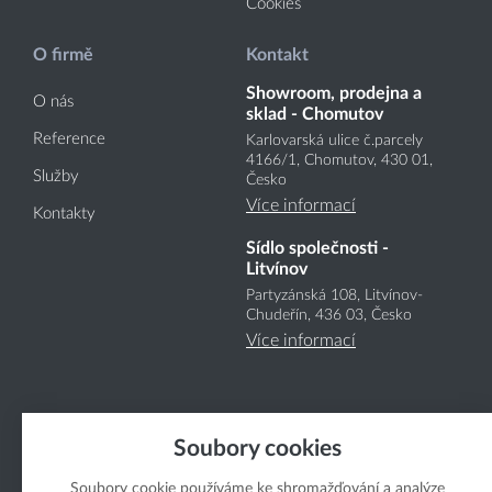
Cookies
O firmě
Kontakt
Showroom, prodejna a
O nás
sklad - Chomutov
Reference
Karlovarská ulice č.parcely
4166
/1
, Chomutov, 430 01,
Služby
Česko
Více informací
Kontakty
Sídlo společnosti -
Litvínov
Partyzánská 108, Litvínov-
Chudeřín, 436 03, Česko
Více informací
Soubory cookies
Soubory cookie používáme ke shromažďování a analýze
Copyright Boukal.CZ 2026