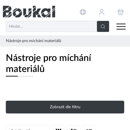
PŘESKOČIT NAVIGACI
Nástroje pro míchání materiálů
Nástroje pro míchání
materiálů
Zobrazit dle filtru