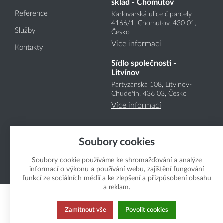
sklad - Chomutov
Reference
Karlovarská ulice č.parcely
4166
/1
, Chomutov, 430 01,
Služby
Česko
Více informací
Kontakty
Sídlo společnosti -
Litvínov
Partyzánská 108, Litvínov-
Chudeřín, 436 03, Česko
Více informací
Soubory cookies
Soubory cookie používáme ke shromažďování a analýze
informací o výkonu a používání webu, zajištění fungování
Copyright Boukal.CZ 2026
funkcí ze sociálních médií a ke zlepšení a přizpůsobení obsahu
a reklam.
Zamítnout vše
Povolit cookies