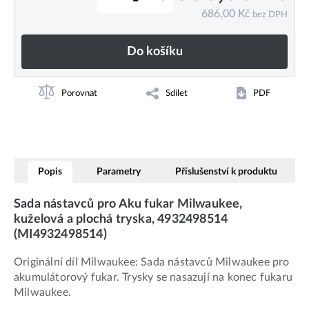
686,00
Kč
bez DPH
Do košíku
Porovnat
Sdílet
PDF
Popis
Parametry
Příslušenství k produktu
Sada nástavců pro Aku fukar Milwaukee,
kuželová a plochá tryska, 4932498514
(MI4932498514)
Originální díl Milwaukee: Sada nástavců Milwaukee pro
akumulátorový fukar. Trysky se nasazují na konec fukaru
Milwaukee.