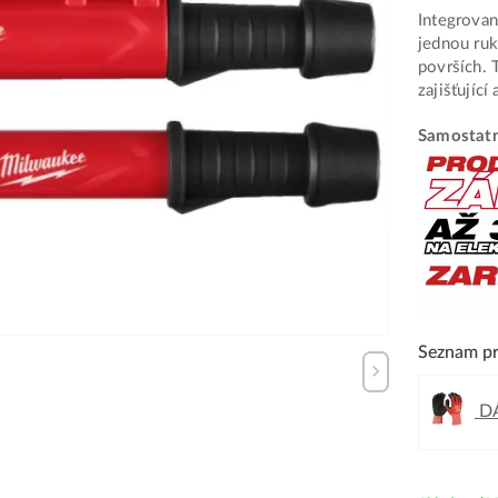
Integrovan
jednou ruk
površích. 
zajišťujíc
Samostatn
Seznam pr
DÁ