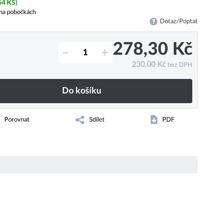
54 KS)
na pobočkách
Dotaz/Poptat
278,30
Kč
–
+
230,00
Kč
bez DPH
Do košíku
Porovnat
Sdílet
PDF