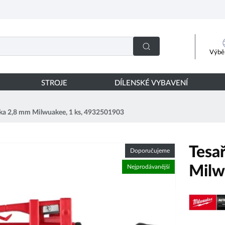
Výběr
STROJE
DÍLENSKÉ VYBAVENÍ
žka 2,8 mm Milwuakee, 1 ks, 4932501903
Tesa
Doporučujeme
Milw
Nejprodávanější