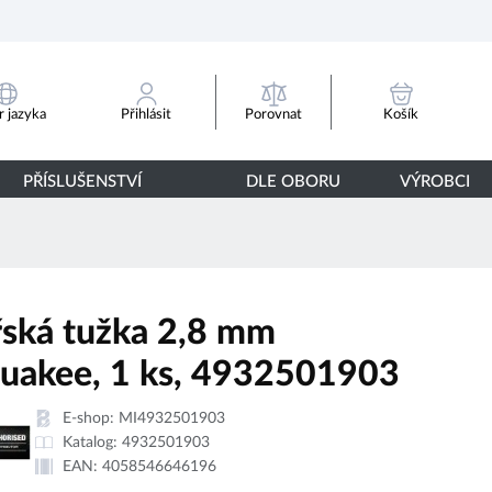
Porovnat
 jazyka
Přihlásit
Košík
PŘÍSLUŠENSTVÍ
DLE OBORU
VÝROBCI
řská tužka 2,8 mm
uakee, 1 ks, 4932501903
E-shop:
MI4932501903
Katalog:
4932501903
EAN:
4058546646196