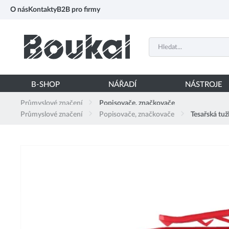
PŘESKOČIT NAVIGACI
O nás
Kontakty
B2B pro firmy
B-SHOP
NÁŘADÍ
NÁSTROJE
Průmyslové značení
Popisovače, značkovače
Průmyslové značení
Popisovače, značkovače
Tesařská tu