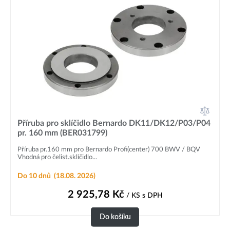
Příruba pro sklíčidlo Bernardo DK11/DK12/P03/P04
pr. 160 mm (BER031799)
Příruba pr.160 mm pro Bernardo Profi(center) 700 BWV / BQV
Vhodná pro čelist.sklíčidlo...
Do 10 dnů
(18.08. 2026)
2 925,78
Kč
/ KS
s DPH
Do košíku