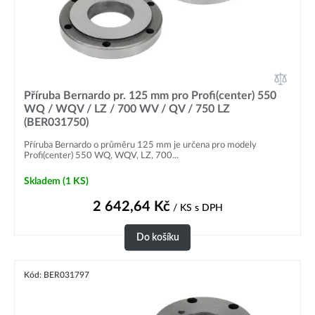
Příruba Bernardo pr. 125 mm pro Profi(center) 550
WQ / WQV / LZ / 700 WV / QV / 750 LZ
(BER031750)
Příruba Bernardo o průměru 125 mm je určena pro modely
Profi(center) 550 WQ, WQV, LZ, 700...
Skladem
(1 KS)
2 642,64
Kč
/ KS
s DPH
Do košíku
Kód: BER031797