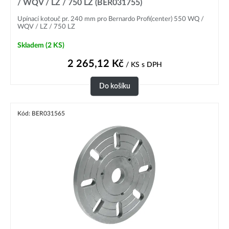
/ WQV / LZ / 750 LZ (BER031755)
Upínací kotouč pr. 240 mm pro Bernardo Profi(center) 550 WQ /
WQV / LZ / 750 LZ
Skladem
(2 KS)
2 265,12
Kč
/ KS
s DPH
Do košíku
Kód: BER031565