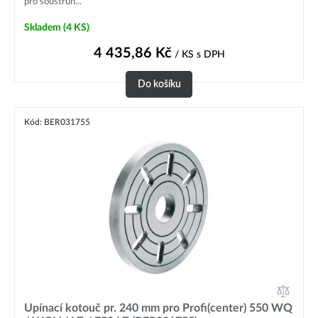
pro soustruh...
Skladem
(4 KS)
4 435,86
Kč
/ KS
s DPH
Do košíku
Kód: BER031755
Upínací kotouč pr. 240 mm pro Profi(center) 550 WQ