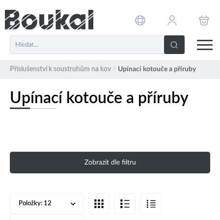
PŘESKOČIT NAVIGACI
Příslušenství k soustruhům na kov
Upínací kotouče a příruby
Upínací kotouče a příruby
Zobrazit dle filtru
Položky:
12