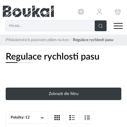
PŘESKOČIT NAVIGACI
Příslušenství k pásovým pilám na kov
Regulace rychlosti pasu
Regulace rychlosti pasu
Zobrazit dle filtru
Položky:
12