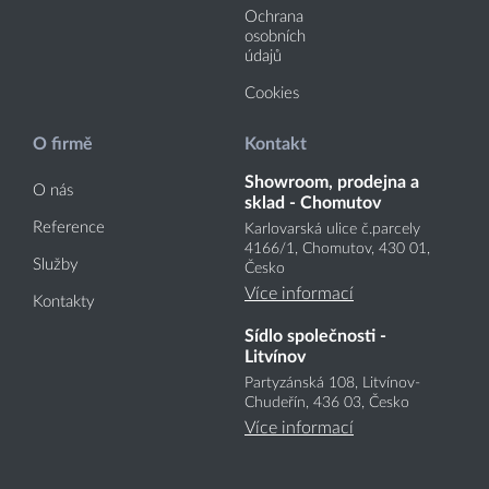
Ochrana
osobních
údajů
Cookies
O firmě
Kontakt
Showroom, prodejna a
O nás
sklad - Chomutov
Reference
Karlovarská ulice č.parcely
4166
/1
, Chomutov, 430 01,
Služby
Česko
Více informací
Kontakty
Sídlo společnosti -
Litvínov
Partyzánská 108, Litvínov-
Chudeřín, 436 03, Česko
Více informací