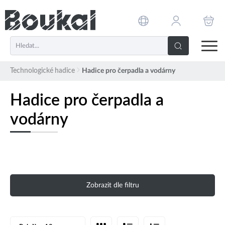
PŘESKOČIT NAVIGACI
Technologické hadice
Hadice pro čerpadla a vodárny
Hadice pro čerpadla a
vodárny
Zobrazit dle filtru