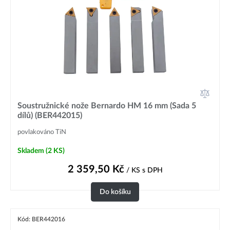
Soustružnické nože Bernardo HM 16 mm (Sada 5
dílů) (BER442015)
povlakováno TiN
Skladem
(2 KS)
2 359,50
Kč
/ KS
s DPH
Do košíku
Kód: BER442016