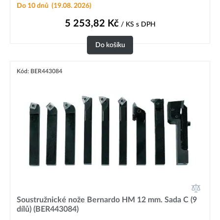
Do 10 dnů
(19.08. 2026)
5 253,82
Kč
/ KS
s DPH
Do košíku
Kód: BER443084
Soustružnické nože Bernardo HM 12 mm. Sada C (9
dílů) (BER443084)