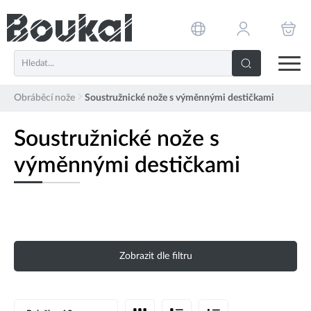
PŘESKOČIT NAVIGACI
Obráběcí nože
Soustružnické nože s výměnnými destičkami
Soustružnické nože s
výměnnými destičkami
Zobrazit dle filtru