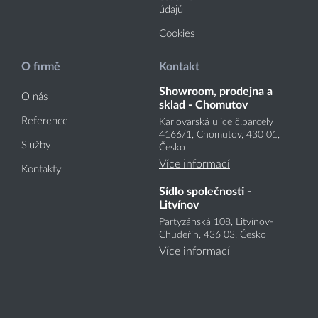
údajů
Cookies
O firmě
Kontakt
Showroom, prodejna a
O nás
sklad - Chomutov
Reference
Karlovarská ulice č.parcely
4166
/1
, Chomutov, 430 01,
Služby
Česko
Více informací
Kontakty
Sídlo společnosti -
Litvínov
Partyzánská 108, Litvínov-
Chudeřín, 436 03, Česko
Více informací