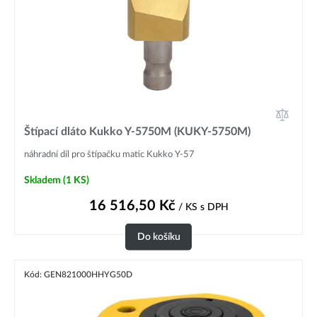
Štípací dláto Kukko Y-5750M (KUKY-5750M)
náhradní díl pro štípačku matic Kukko Y-57
Skladem
(1 KS)
16 516,50
Kč
/ KS
s DPH
Do košíku
Kód: GEN821000HHYG50D