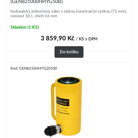
(GEN821000HHYG50B)
hydraulický jednočinný válec s nízkou konstrukční výškou (72 mm),
nosnost 50 t, zdvih 16 mm
Skladem
(1 KS)
3 859,90
Kč
/ KS
s DPH
Do košíku
Kód: GEN8210HHYG20100