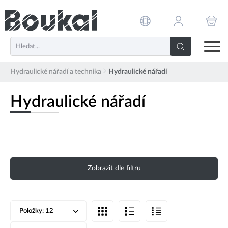
PŘESKOČIT NAVIGACI
Hydraulické nářadí a technika
Hydraulické nářadí
Hydraulické nářadí
Zobrazit dle filtru
Položky:
12