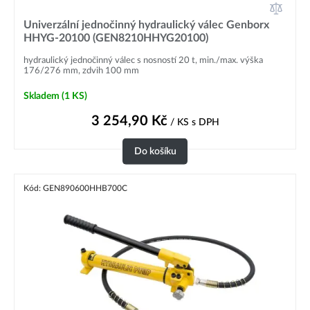
Univerzální jednočinný hydraulický válec Genborx
HHYG-20100 (GEN8210HHYG20100)
hydraulický jednočinný válec s nosností 20 t, min./max. výška
176/276 mm, zdvih 100 mm
Skladem
(1 KS)
3 254,90
Kč
/ KS
s DPH
Do košíku
Kód: GEN890600HHB700C