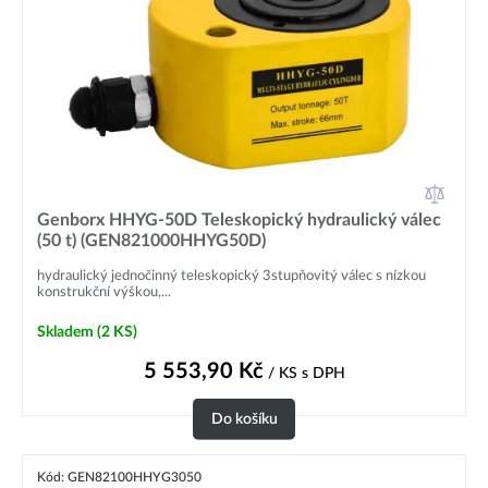
Genborx HHYG-50D Teleskopický hydraulický válec
(50 t) (GEN821000HHYG50D)
hydraulický jednočinný teleskopický 3stupňovitý válec s nízkou
konstrukční výškou,...
Skladem
(2 KS)
5 553,90
Kč
/ KS
s DPH
Do košíku
Kód: GEN82100HHYG3050