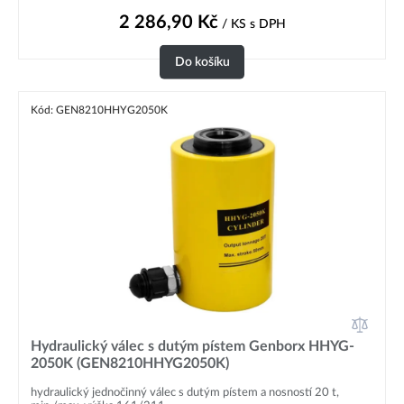
2 286,90
Kč
/ KS
s DPH
Do košíku
Kód: GEN8210HHYG2050K
Hydraulický válec s dutým pístem Genborx HHYG-
2050K (GEN8210HHYG2050K)
hydraulický jednočinný válec s dutým pístem a nosností 20 t,