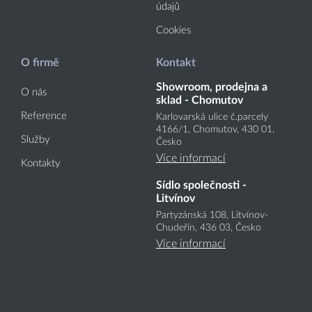
údajů
Cookies
O firmě
Kontakt
Showroom, prodejna a
O nás
sklad - Chomutov
Reference
Karlovarská ulice č.parcely
4166
/1
, Chomutov, 430 01,
Služby
Česko
Více informací
Kontakty
Sídlo společnosti -
Litvínov
Partyzánská 108, Litvínov-
Chudeřín, 436 03, Česko
Více informací