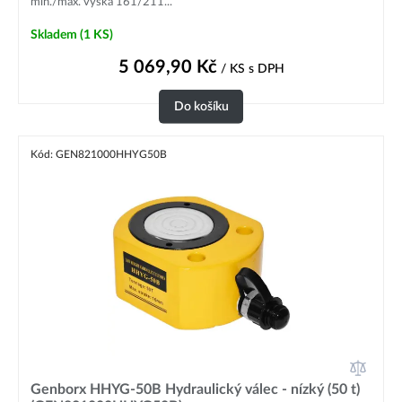
min./max. výška 161/211...
Skladem
(1 KS)
5 069,90
Kč
/ KS
s DPH
Do košíku
Kód: GEN821000HHYG50B
Genborx HHYG-50B Hydraulický válec - nízký (50 t)