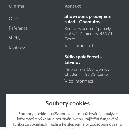
O firmě
Kontakt
Showroom, prodejna a
O nás
sklad - Chomutov
Reference
Karlovarská ulice č.parcely
4166
/1
, Chomutov, 430 01,
Služby
Česko
Více informací
Kontakty
Sídlo společnosti -
Litvínov
Partyzánská 108, Litvínov-
Chudeřín, 436 03, Česko
Více informací
Soubory cookies
Soubory cookie používáme ke shromažďování a analýze
informací o výkonu a používání webu, zajištění fungování
Copyright Boukal.CZ 2026
funkcí ze sociálních médií a ke zlepšení a přizpůsobení obsahu