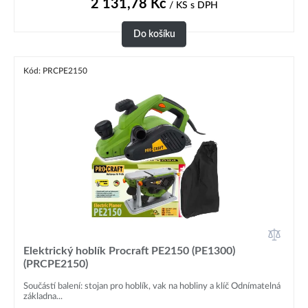
2 131,78
Kč
/ KS
s DPH
Do košíku
Kód: PRCPE2150
Elektrický hoblík Procraft PE2150 (PE1300)
(PRCPE2150)
Součástí balení: stojan pro hoblík, vak na hobliny a klíč Odnímatelná
základna...