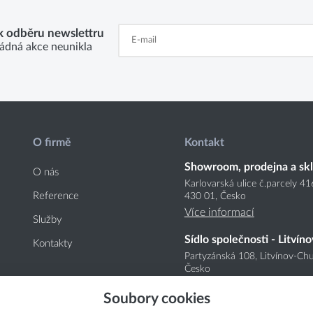
 k odběru newslettru
ádná akce neunikla
O firmě
Kontakt
Showroom, prodejna a sk
O nás
Karlovarská ulice č.parcely 4
Reference
430 01, Česko
Více informací
Služby
Sídlo společnosti - Litvíno
Kontakty
Partyzánská 108, Litvínov-Chu
Česko
Více informací
Soubory cookies