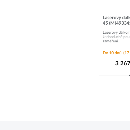
Laserový dá
45 (MI49334
Laserový dálko
Jednoduché použ
zaměření...
Do 10 dnů
(17.
3 267