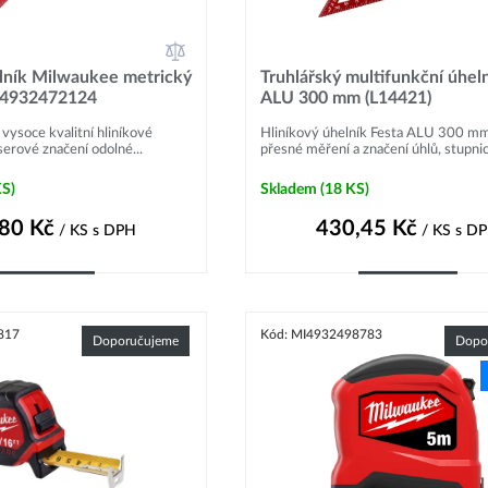
lník Milwaukee metrický
Truhlářský multifunkční úhel
, 4932472124
ALU 300 mm (L14421)
 vysoce kvalitní hliníkové
Hliníkový úhelník Festa ALU 300 mm
aserové značení odolné...
přesné měření a značení úhlů, stupnic
KS)
Skladem
(18 KS)
,80
Kč
430,45
Kč
/ KS
s DPH
/ KS
s D
Do košíku
Do košíku
817
Kód: MI4932498783
Doporučujeme
Dopo