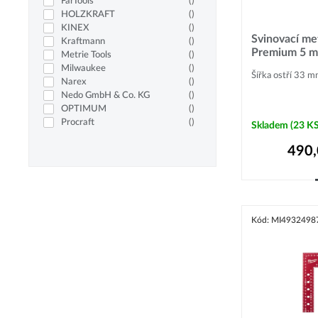
FarTools
(
)
HOLZKRAFT
(
)
KINEX
(
)
Svinovací me
Kraftmann
(
)
Premium 5 m
Metrie Tools
(
)
Milwaukee
(
)
Šířka ostří 33 m
Narex
(
)
Nedo GmbH & Co. KG
(
)
OPTIMUM
(
)
Procraft
(
)
Skladem
(23 KS
RÖHM
(
)
490
SATA Tools
(
)
SOLA
(
)
WIHA
(
)
Kód: MI4932498