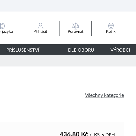
Porovnat
 jazyka
Přihlásit
Košík
PŘÍSLUŠENSTVÍ
DLE OBORU
VÝROBCI
Všechny kategorie
436,80
Kč
/
KS
s DPH