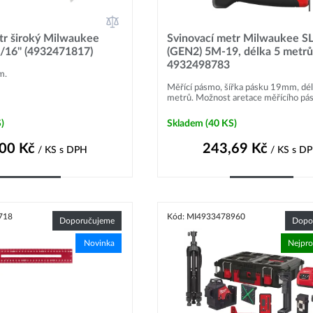
tr široký Milwaukee
Svinovací metr Milwaukee S
/16" (4932471817)
(GEN2) 5M-19, délka 5 metrů
4932498783
m.
Měřící pásmo, šířka pásku 19mm, dé
metrů. Možnost aretace měřícího pás
)
Skladem
(40 KS)
,00
Kč
243,69
Kč
/ KS
s DPH
/ KS
s D
Do košíku
Do košíku
718
Kód: MI4933478960
Doporučujeme
Dopo
Novinka
Nejpro