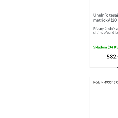
Úhelník tes
metrický (20
Přesný úhelník z
slitiny, přesné l
Skladem
(34 KS
532
Kód: MI4933459