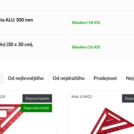
esta ALU 300 mm
Skladem
(18 KS)
ý (30 x 30 cm),
Skladem
(56 KS)
Od nejlevnějšího
Od nejdražšího
Prodejnost
Nej
124
Kód: L14421
Doporučujeme
Dopo
Nejprodávanější