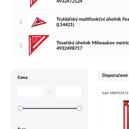
4932472124
Truhlářský multifunkční úhelník F
2
(L14421)
Tesařský úhelník Milwaukee metrick
3
4932498717
Doporučené
Cena
–⁠
Kód: MI4932472