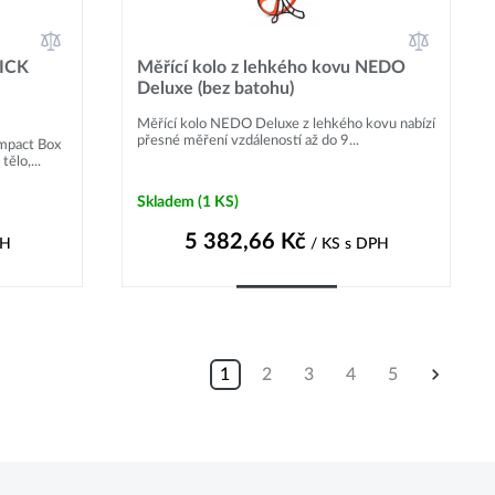
ICK
Měřící kolo z lehkého kovu NEDO
Deluxe (bez batohu)
Měřící kolo NEDO Deluxe z lehkého kovu nabízí
přesné měření vzdáleností až do 9...
mpact Box
ělo,...
Skladem
(1 KS)
5 382,66
Kč
PH
/ KS
s DPH
Do košíku
1
2
3
4
5