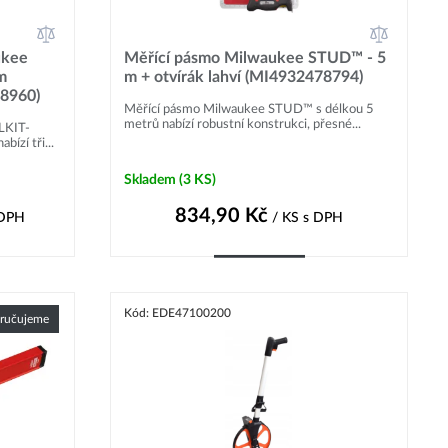
ukee
Měřící pásmo Milwaukee STUD™ - 5
m
m + otvírák lahví (MI4932478794)
78960)
Měřící pásmo Milwaukee STUD™ s délkou 5
metrů nabízí robustní konstrukci, přesné...
LKIT-
ízí tři...
Skladem
(3 KS)
834,90
Kč
 DPH
/ KS
s DPH
Do košíku
Kód: EDE47100200
ručujeme