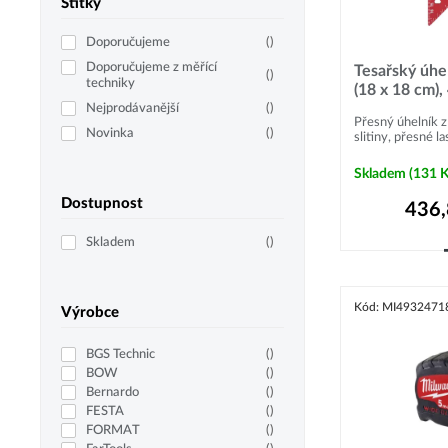
Štítky
Doporučujeme
(
)
Doporučujeme z měřící
Tesařský úhe
(
)
techniky
(18 x 18 cm)
Nejprodávanější
(
)
Přesný úhelník z
Novinka
(
)
slitiny, přesné l
Skladem
(131 
Dostupnost
436
Skladem
(
)
Kód: MI4932471
Výrobce
BGS Technic
(
)
BOW
(
)
Bernardo
(
)
FESTA
(
)
FORMAT
(
)