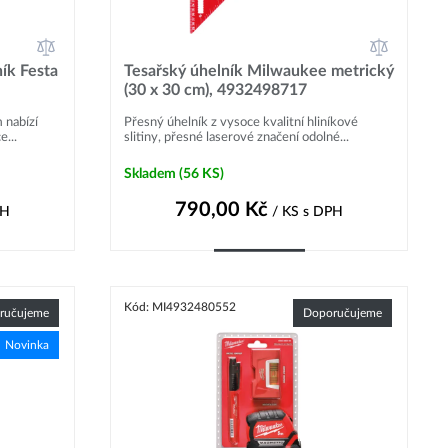
ník Festa
Tesařský úhelník Milwaukee metrický
(30 x 30 cm), 4932498717
 nabízí
Přesný úhelník z vysoce kvalitní hliníkové
e...
slitiny, přesné laserové značení odolné...
Skladem
(56 KS)
790,00
Kč
PH
/ KS
s DPH
Do košíku
Kód: MI4932480552
ručujeme
Doporučujeme
Novinka