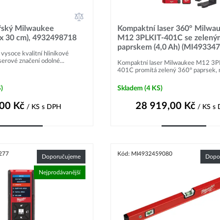
ařský Milwaukee
Kompaktní laser 360° Milwa
 x 30 cm), 4932498718
M12 3PLKIT-401C se zelený
paprskem (4,0 Ah) (MI49334
 vysoce kvalitní hliníkové
aserové značení odolné...
Kompaktní laser Milwaukee M12 3P
401C promítá zelený 360° paprsek, nab
)
Skladem
(4 KS)
,00
Kč
28 919,00
Kč
/ KS
s DPH
/ KS
s
Do košíku
Do košíku
277
Kód: MI4932459080
Doporučujeme
Dopo
Nejprodávanější