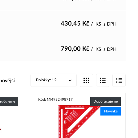
430,45
Kč
/
KS
s DPH
790,00
Kč
/
KS
s DPH
novější
Položky:
12
Kód: MI4932498717
ručujeme
Doporučujeme
Novinka