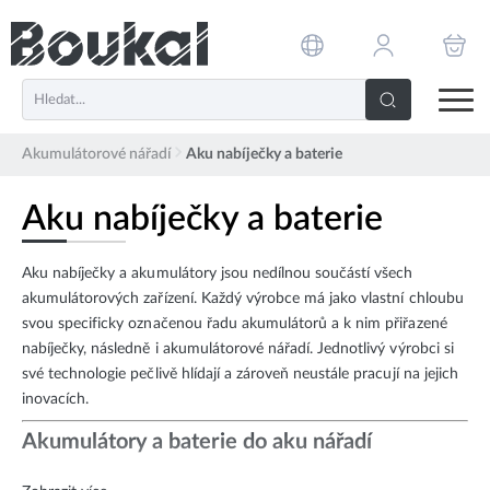
PŘESKOČIT NAVIGACI
Akumulátorové nářadí
Aku nabíječky a baterie
Aku nabíječky a baterie
Aku nabíječky a akumulátory jsou nedílnou součástí všech
akumulátorových zařízení. Každý výrobce má jako vlastní chloubu
svou specificky označenou řadu akumulátorů a k nim přiřazené
nabíječky, následně i akumulátorové nářadí. Jednotlivý výrobci si
své technologie pečlivě hlídají a zároveň neustále pracují na jejich
inovacích.
Akumulátory a baterie do aku nářadí
Sháníte akumulátor pro Vaše aku nářadí? Jste na správném místě!