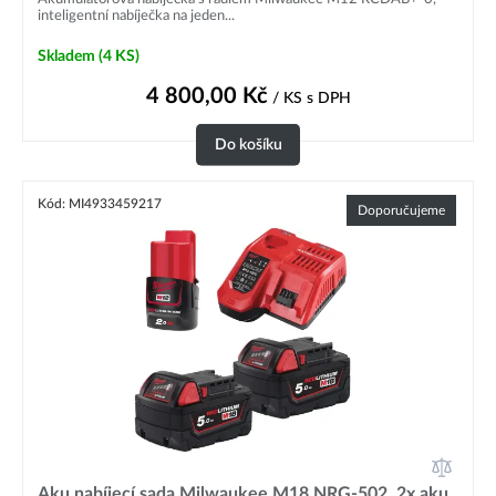
inteligentní nabíječka na jeden...
Skladem
(4 KS)
4 800,00
Kč
/ KS
s DPH
Do košíku
Kód: MI4933459217
Doporučujeme
Aku nabíjecí sada Milwaukee M18 NRG-502, 2x aku