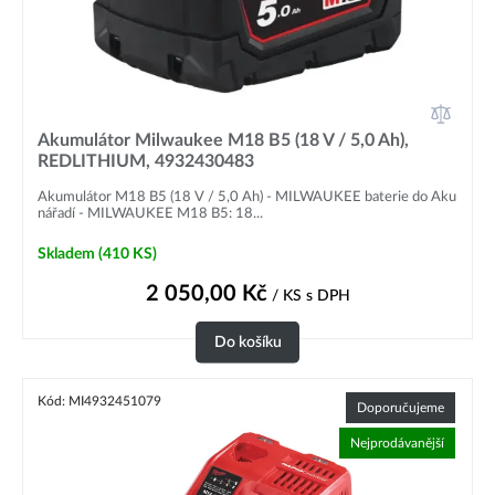
Akumulátory a aku nabíječky M18 HIGH OUTPUT, MX
FUEL i MX FUEL FORGE
Akumulátor Milwaukee M18 B5 (18 V / 5,0 Ah),
Akumulátory a aku nabíječky M12, M18 a akumulátory
REDLITHIUM, 4932430483
MX FUEL FORGE
Akumulátor M18 B5 (18 V / 5,0 Ah) - MILWAUKEE baterie do Aku
nářadí - MILWAUKEE M18 B5: 18...
Skladem
(410 KS)
2 050,00
Kč
/ KS
s DPH
Do košíku
Kód: MI4932451079
Doporučujeme
Nejprodávanější