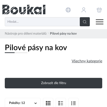
PŘESKOČIT NAVIGACI
Nástroje pro dělení materiálů
Pilové pásy na kov
Pilové pásy na kov
Všechny kategorie
Zobrazit dle filtru
Položky:
12