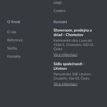
údajů
Cookies
O firmě
Kontakt
Showroom, prodejna a
O nás
sklad - Chomutov
Reference
Karlovarská ulice č.parcely
4166
/1
, Chomutov, 430 01,
Služby
Česko
Více informací
Kontakty
Sídlo společnosti -
Litvínov
Partyzánská 108, Litvínov-
Chudeřín, 436 03, Česko
Více informací