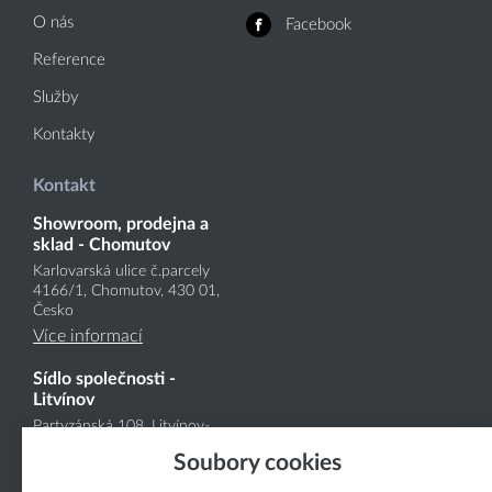
O nás
Facebook
Reference
Služby
Kontakty
Kontakt
Showroom, prodejna a
sklad - Chomutov
Karlovarská ulice č.parcely
4166
/1
, Chomutov, 430 01,
Česko
Více informací
Sídlo společnosti -
Litvínov
Partyzánská 108, Litvínov-
Chudeřín, 436 03, Česko
Soubory cookies
Více informací