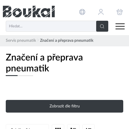
PŘESKOČIT NAVIGACI
Servis pneumatik
Značení a přeprava pneumatik
Značení a přeprava
pneumatik
Zobrazit dle filtru