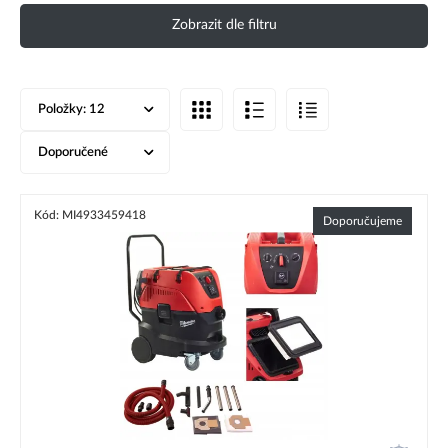
Zobrazit dle filtru
Položky:
12
Doporučené
Kód: MI4933459418
Doporučujeme