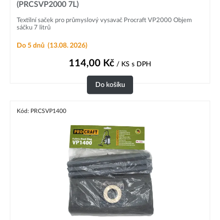
(PRCSVP2000 7L)
Textilní saček pro průmyslový vysavač Procraft VP2000 Objem
sáčku 7 litrů
Do 5 dnů
(13.08. 2026)
114,00
Kč
/ KS
s DPH
Do košíku
Kód: PRCSVP1400