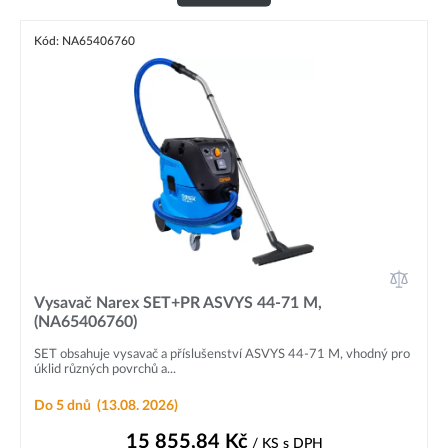
Kód: NA65406760
Vysavač Narex SET+PR ASVYS 44-71 M,
(NA65406760)
SET obsahuje vysavač a příslušenství ASVYS 44-71 M, vhodný pro
úklid různých povrchů a...
Do 5 dnů
(13.08. 2026)
15 855,84
Kč
/ KS
s DPH