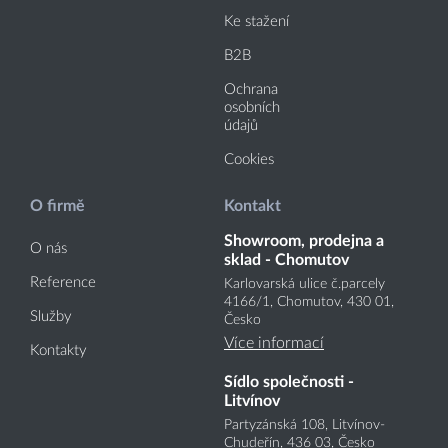
Ke stažení
B2B
Ochrana
osobních
údajů
Cookies
O firmě
Kontakt
Showroom, prodejna a
O nás
sklad - Chomutov
Reference
Karlovarská ulice č.parcely
4166
/1
, Chomutov, 430 01,
Služby
Česko
Více informací
Kontakty
Sídlo společnosti -
Litvínov
Partyzánská 108, Litvínov-
Chudeřín, 436 03, Česko