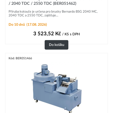
/ 2040 TDC / 2550 TDC (BER051462)
Příruba kotouče je určena pro brusky Bernardo BSG 2040 MC,
2040 TDC a 2550 TDC, zajišťuje...
Do 10 dnů
(17.08. 2026)
3 523,52
Kč
/ KS
s DPH
Do košíku
Kód: BER051466