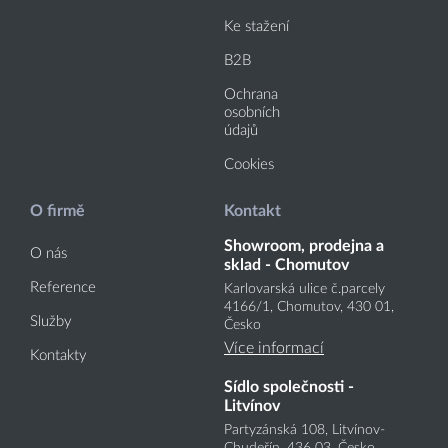
Ke stažení
B2B
Ochrana
osobních
údajů
Cookies
O firmě
Kontakt
Showroom, prodejna a
O nás
sklad - Chomutov
Reference
Karlovarská ulice č.parcely
4166
/1
, Chomutov, 430 01,
Služby
Česko
Více informací
Kontakty
Sídlo společnosti -
Litvínov
Partyzánská 108, Litvínov-
Chudeřín, 436 03, Česko