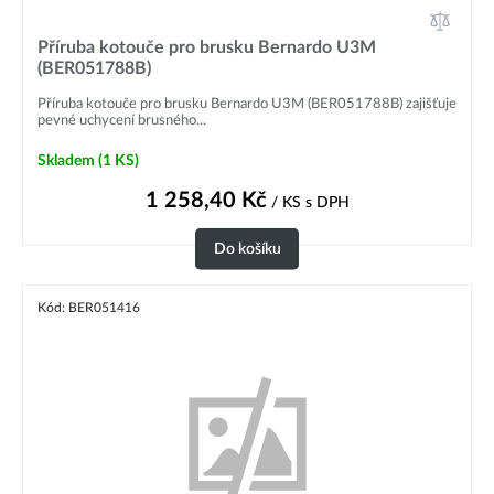
Příruba kotouče pro brusku Bernardo U3M
(BER051788B)
Příruba kotouče pro brusku Bernardo U3M (BER051788B) zajišťuje
pevné uchycení brusného...
Skladem
(1 KS)
1 258,40
Kč
/ KS
s DPH
Do košíku
Kód: BER051416