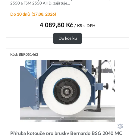
2550 a FSM 2550 AHD, zajišťuje...
Do 10 dnů
(17.08. 2026)
4 089,80
Kč
/ KS
s DPH
Do košíku
Kód: BER051462
Příruba kotouče pro brusky Bernardo BSG 2040 MC