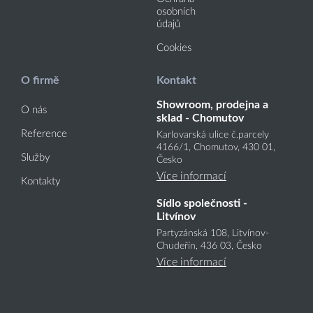
osobních
údajů
Cookies
O firmě
Kontakt
Showroom, prodejna a
O nás
sklad - Chomutov
Reference
Karlovarská ulice č.parcely
4166
/1
, Chomutov, 430 01,
Služby
Česko
Více informací
Kontakty
Sídlo společnosti -
Litvínov
Partyzánská 108, Litvínov-
Chudeřín, 436 03, Česko
Více informací