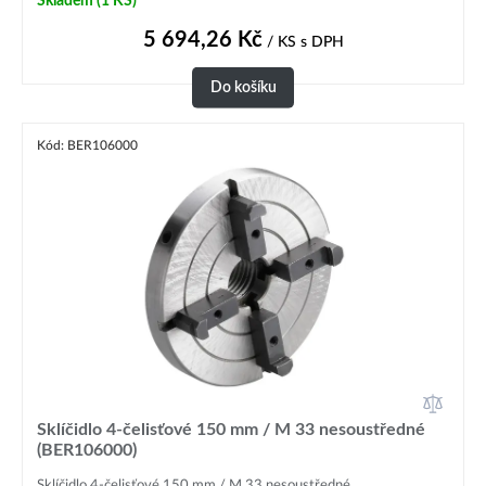
Skladem
(1 KS)
5 694,26
Kč
/ KS
s DPH
Do košíku
Kód: BER106000
Sklíčidlo 4-čelisťové 150 mm / M 33 nesoustředné
(BER106000)
Sklíčidlo 4-čelisťové 150 mm / M 33 nesoustředné