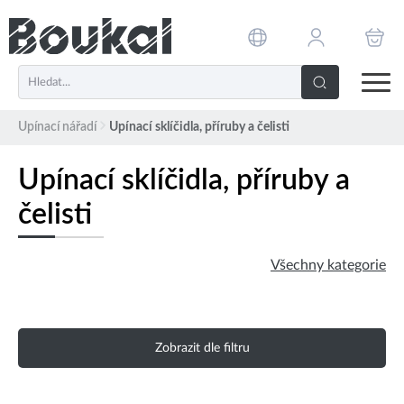
PŘESKOČIT NAVIGACI
Upínací nářadí
Upínací sklíčidla, příruby a čelisti
Upínací sklíčidla, příruby a
čelisti
Všechny kategorie
Zobrazit dle filtru