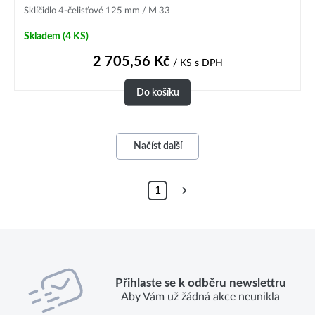
Sklíčidlo 4-čelisťové 125 mm / M 33
Skladem
(4 KS)
2 705,56
Kč
/ KS
s DPH
Do košíku
Načíst další
1
Přihlaste se k odběru newslettru
Aby Vám už žádná akce neunikla