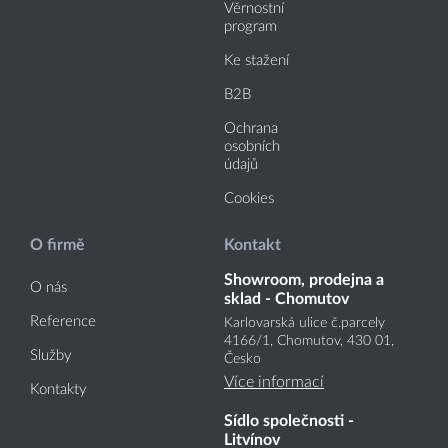
Věrnostní
program
Ke stažení
B2B
Ochrana
osobních
údajů
Cookies
O firmě
Kontakt
Showroom, prodejna a
O nás
sklad - Chomutov
Reference
Karlovarská ulice č.parcely
4166
/1
, Chomutov, 430 01,
Služby
Česko
Více informací
Kontakty
Sídlo společnosti -
Litvínov