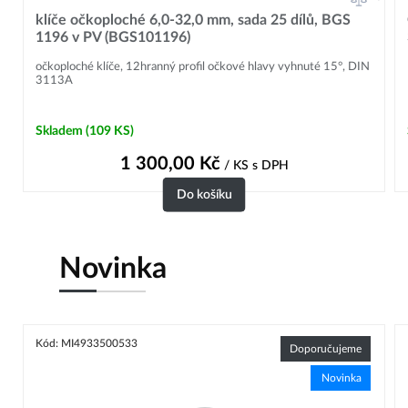
klíče očkoploché 6,0-32,0 mm, sada 25 dílů, BGS
1196 v PV (BGS101196)
očkoploché klíče, 12hranný profil očkové hlavy vyhnuté 15°, DIN
3113A
Skladem
(109 KS)
1 300,00
Kč
/ KS
s DPH
Do košíku
Novinka
Kód: MI4933500533
Doporučujeme
Novinka