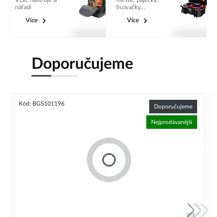
VDE nástroje a
Kleště, páječky,
nářadí
lisovačky...
Více
Více
Doporučujeme
Kód: BGS101196
Doporučujeme
Nejprodávanější