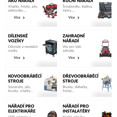
AKU NÁŘADÍ
RUČNÍ NÁŘADÍ
Vrtačky, frézky, pily,
Šroubováky, kladiva,
utahováky,...
metry,...
Více
Více
DÍLENSKÉ
ZAHRADNÍ
VOZÍKY
NÁŘADÍ
Dílenské a montážní
Vše pro Vaši
vozíky
zahradu
Více
Více
KOVOOBRÁBĚCÍ
DŘEVOOBRÁBĚCÍ
STROJE
STROJE
Soustruhy, pily,
Brusky, dlabačky,
brusky, vrtačky...
frézky...
NÁŘADÍ PRO
NÁŘADÍ PRO
ELEKTRIKÁŘE
INSTALATÉRY