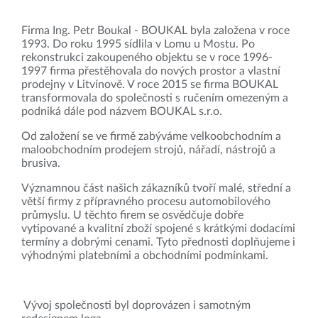
Firma Ing. Petr Boukal - BOUKAL byla založena v roce
1993. Do roku 1995 sídlila v Lomu u Mostu. Po
rekonstrukci zakoupeného objektu se v roce 1996-
1997 firma přestěhovala do nových prostor a vlastní
prodejny v Litvínově. V roce 2015 se firma BOUKAL
transformovala do společnosti s ručením omezeným a
podniká dále pod názvem BOUKAL s.r.o.
Od založení se ve firmě zabýváme velkoobchodním a
maloobchodním prodejem strojů, nářadí, nástrojů a
brusiva.
Významnou část našich zákazníků tvoří malé, střední a
větší firmy z přípravného procesu automobilového
průmyslu. U těchto firem se osvědčuje dobře
vytipované a kvalitní zboží spojené s krátkými dodacími
termíny a dobrými cenami. Tyto přednosti doplňujeme i
výhodnými platebními a obchodními podmínkami.
Vývoj společnosti byl doprovázen i samotným