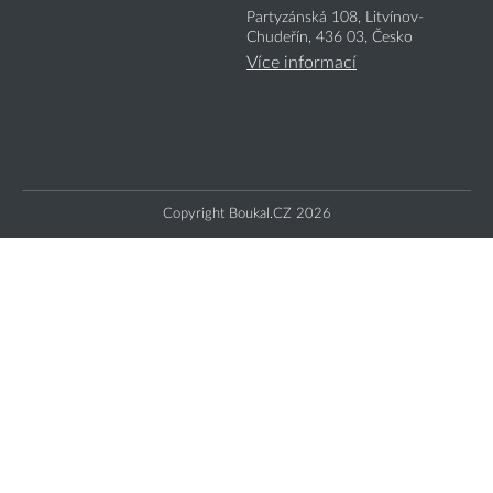
Partyzánská 108, Litvínov-
Chudeřín, 436 03, Česko
Více informací
Copyright Boukal.CZ 2026