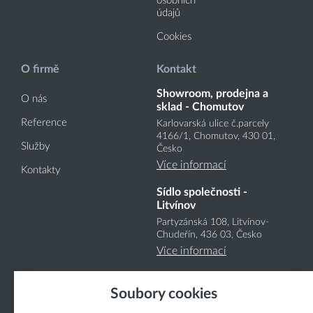
osobních
údajů
Cookies
O firmě
Kontakt
Showroom, prodejna a
O nás
sklad - Chomutov
Reference
Karlovarská ulice č.parcely
4166
/1
, Chomutov, 430 01,
Služby
Česko
Více informací
Kontakty
Sídlo společnosti -
Litvínov
Partyzánská 108, Litvínov-
Chudeřín, 436 03, Česko
Více informací
Soubory cookies