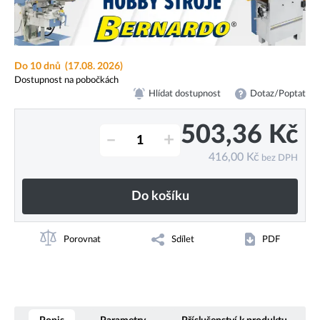
Do 10 dnů
(17.08. 2026)
Dostupnost na pobočkách
Hlídat dostupnost
Dotaz/Poptat
503,36
Kč
–
+
416,00
Kč
bez DPH
Do košíku
Porovnat
Sdílet
PDF