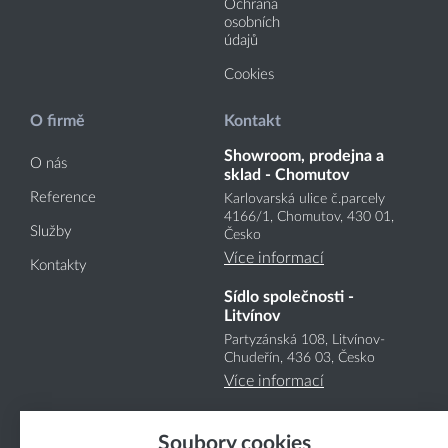
Ochrana
osobních
údajů
Cookies
O firmě
Kontakt
Showroom, prodejna a
O nás
sklad - Chomutov
Reference
Karlovarská ulice č.parcely
4166
/1
, Chomutov, 430 01,
Služby
Česko
Více informací
Kontakty
Sídlo společnosti -
Litvínov
Partyzánská 108, Litvínov-
Chudeřín, 436 03, Česko
Více informací
Soubory cookies