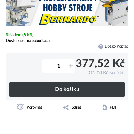
Skladem
(5 KS)
Dostupnost na pobočkách
Dotaz/Poptat
377,52
Kč
–
+
312,00
Kč
bez DPH
Do košíku
Porovnat
Sdílet
PDF