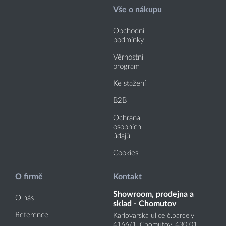
Vše o nákupu
Obchodní
podmínky
Věrnostní
program
Ke stažení
B2B
Ochrana
osobních
údajů
Cookies
O firmě
Kontakt
Showroom, prodejna a
O nás
sklad - Chomutov
Reference
Karlovarská ulice č.parcely
4166
/1
, Chomutov, 430 01,