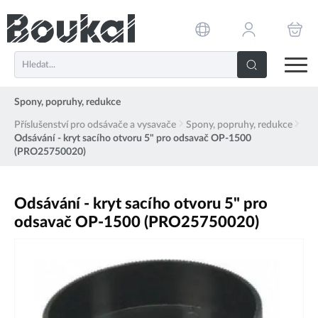
PŘESKOČIT NAVIGACI
Spony, popruhy, redukce
Příslušenství pro odsávače a vysavače
Spony, popruhy, redukce
Odsávání - kryt sacího otvoru 5" pro odsavač OP-1500
(PRO25750020)
Odsávání - kryt sacího otvoru 5" pro
odsavač OP-1500 (PRO25750020)