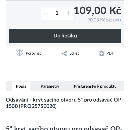
109,00
Kč
–
+
90,08
Kč
bez DPH
Do košíku
Porovnat
Sdílet
PDF
Popis
Parametry
Příslušenství k produktu
Odsávání - kryt sacího otvoru 5" pro odsavač OP-
1500 (PRO25750020)
5" kryt sacího otvoru pro odsavač OP-