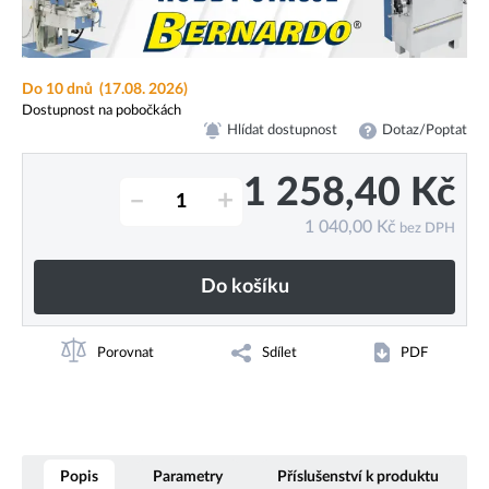
Do 10 dnů
(17.08. 2026)
Dostupnost na pobočkách
Hlídat dostupnost
Dotaz/Poptat
1 258,40
Kč
–
+
1 040,00
Kč
bez DPH
Do košíku
Porovnat
Sdílet
PDF
Popis
Parametry
Příslušenství k produktu