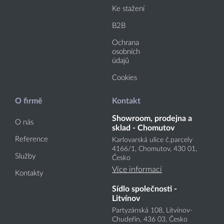
Ke stažení
B2B
Ochrana
osobních
údajů
Cookies
O firmě
Kontakt
Showroom, prodejna a
O nás
sklad - Chomutov
Reference
Karlovarská ulice č.parcely
4166
/1
, Chomutov, 430 01,
Služby
Česko
Více informací
Kontakty
Sídlo společnosti -
Litvínov
Partyzánská 108, Litvínov-
Chudeřín, 436 03, Česko