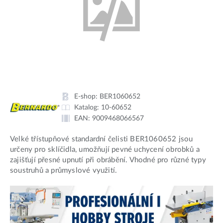
E-shop:
BER1060652
Katalog:
10-60652
EAN:
9009468066567
Velké třístupňové standardní čelisti BER1060652 jsou
určeny pro sklíčidla, umožňují pevné uchycení obrobků a
zajišťují přesné upnutí při obrábění. Vhodné pro různé typy
soustruhů a průmyslové využití.