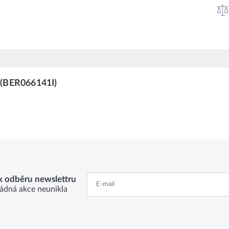
 (BER066141I)
 k odběru newslettru
ádná akce neunikla