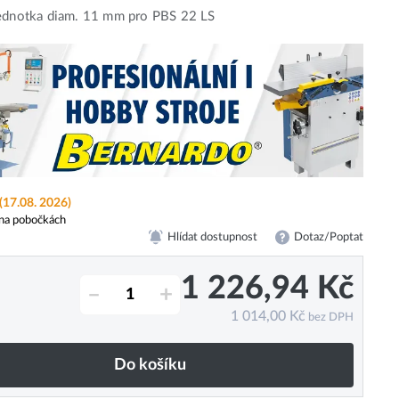
jednotka diam. 11 mm pro PBS 22 LS
(17.08. 2026)
na pobočkách
Hlídat dostupnost
Dotaz/Poptat
1 226,94
Kč
–
+
1 014,00
Kč
bez DPH
Do košíku