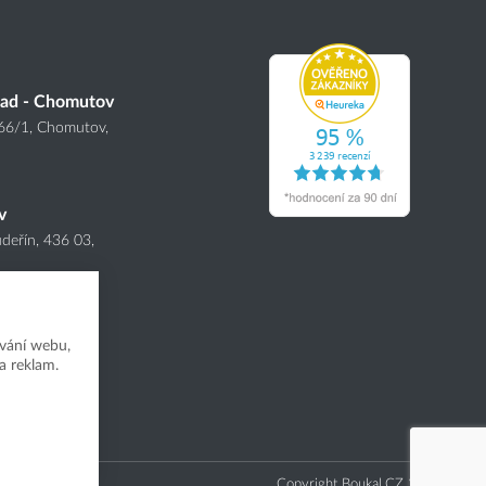
lad - Chomutov
166
/1
, Chomutov,
v
deřín, 436 03,
vání webu,
a reklam.
Copyright Boukal.CZ 2026