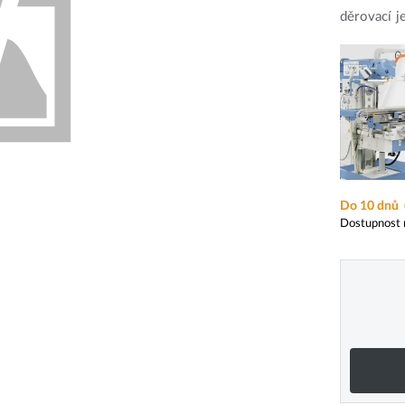
děrovací 
Do 10 dnů
Dostupnost 