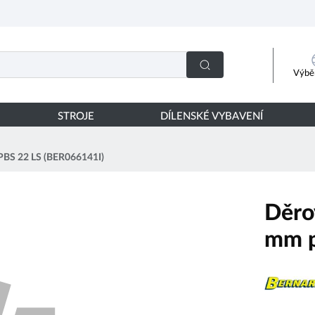
Výběr
STROJE
DÍLENSKÉ VYBAVENÍ
PBS 22 LS (BER066141I)
Děro
mm p