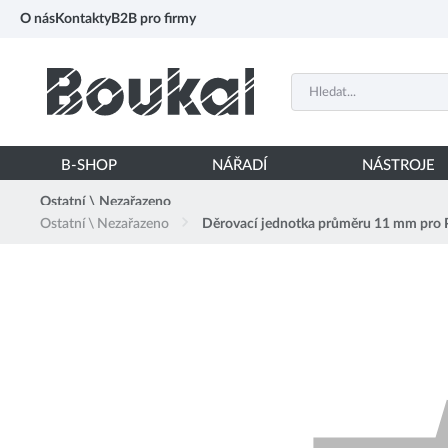
PŘESKOČIT NAVIGACI
O nás
Kontakty
B2B pro firmy
B-SHOP
NÁŘADÍ
NÁSTROJE
Ostatní \ Nezařazeno
Ostatní \ Nezařazeno
Děrovací jednotka průměru 11 mm pro 