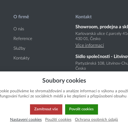
O firmě
Kontakt
Showroom, prodejna a sk
O nás
Karlovarská ulice č.parcely 4
Reference
430 01, Česko
Více informací
Služby
Sídlo společnosti - Litvíno
Kontakty
Partyzánská 108, Litvínov-Chu
Česko
Více informací
Soubory cookies
ookie používáme ke shromažďování a analýze informací o výkonu a použí
í fungování funkcí ze sociálních médií a ke zlepšení a přizpůsobení obsahu 
Zamítnout vše
Povolit cookies
Nastavení cookies
Použití cookies
Ochrana osobních údajů