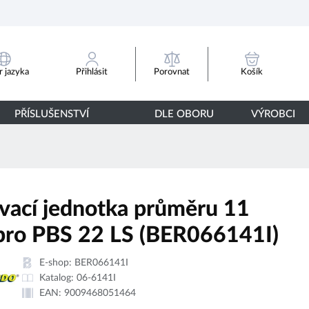
Porovnat
 jazyka
Přihlásit
Košík
PŘÍSLUŠENSTVÍ
DLE OBORU
VÝROBCI
vací jednotka průměru 11
ro PBS 22 LS (BER066141I)
E-shop:
BER066141I
Katalog:
06-6141I
EAN:
9009468051464