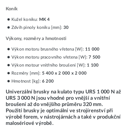
Koník
Kužel koníku:
MK 4
Zdvih pinoly koníku [mm]:
30
Výkony, rozměry a hmotnosti
Výkon motoru brusného vřetena [W]:
11 000
Výkon motoru pracovního vřetena [W]:
7 500
Výkon motour vnitřního broušení [W]:
1 100
Rozměry [mm]:
5 400 x 2 000 x 2 000
Hmotnost [kg]:
6 200
Univerzální brusky na kulato typu URS 1 000 N až
URS 3 000 N jsou vhodné pro vnější a vnitřní
broušení až do vnějšího průměru 320 mm.
Použití brusky je optimální ve strojírenství při
výrobě forem, v nástrojárnách a také v produkční
malosériové výrobě.