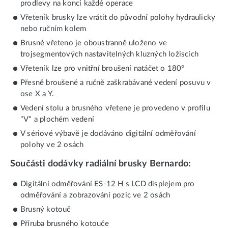
prodlevy na konci každé operace
Vřeteník brusky lze vrátit do původní polohy hydraulicky
nebo ručním kolem
Brusné vřeteno je oboustranně uloženo ve
trojsegmentových nastavitelných kluzných ložiscích
Vřeteník lze pro vnitřní broušení natáčet o 180°
Přesně broušené a ručně zaškrabávané vedení posuvu v
ose X a Y.
Vedení stolu a brusného vřetene je provedeno v profilu
"V" a plochém vedení
V sériové výbavě je dodáváno digitální odměřování
polohy ve 2 osách
Součásti dodávky radiální brusky Bernardo:
Digitální odměřování ES-12 H s LCD displejem pro
odměřování a zobrazování pozic ve 2 osách
Brusný kotouč
Příruba brusného kotouče