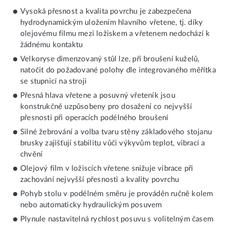
Vysoká přesnost a kvalita povrchu je zabezpečena
hydrodynamickým uložením hlavního vřetene, tj. díky
olejovému filmu mezi ložiskem a vřetenem nedochází k
žádnému kontaktu
Velkoryse dimenzovaný stůl lze, při broušení kuželů,
natočit do požadované polohy dle integrovaného měřítka
se stupnicí na stroji
Přesná hlava vřetene a posuvný vřeteník jsou
konstrukčně uzpůsobeny pro dosažení co nejvyšší
přesnosti při operacích podélného broušení
Silné žebrování a volba tvaru stěny základového stojanu
brusky zajišťují stabilitu vůči výkyvům teplot, vibrací a
chvění
Olejový film v ložiscích vřetene snižuje vibrace při
zachování nejvyšší přesnosti a kvality povrchu
Pohyb stolu v podélném směru je prováděn ručně kolem
nebo automaticky hydraulickým posuvem
Plynule nastavitelná rychlost posuvu s volitelným časem