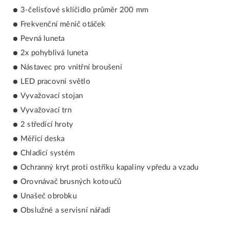
3-čelisťové sklíčidlo průměr 200 mm
Frekvenční měnič otáček
Pevná luneta
2x pohyblivá luneta
Nástavec pro vnitřní broušení
LED pracovní světlo
Vyvažovací stojan
Vyvažovací trn
2 středící hroty
Měřicí deska
Chladicí systém
Ochranný kryt proti ostřiku kapaliny vpředu a vzadu
Orovnávač brusných kotoučů
Unašeč obrobku
Obslužné a servisní nářadí