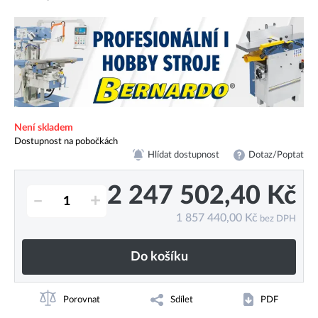
Není skladem
Dostupnost na pobočkách
Hlídat dostupnost
Dotaz/Poptat
2 247 502,40
Kč
–
+
1 857 440,00
Kč
bez DPH
Do košíku
Porovnat
Sdílet
PDF