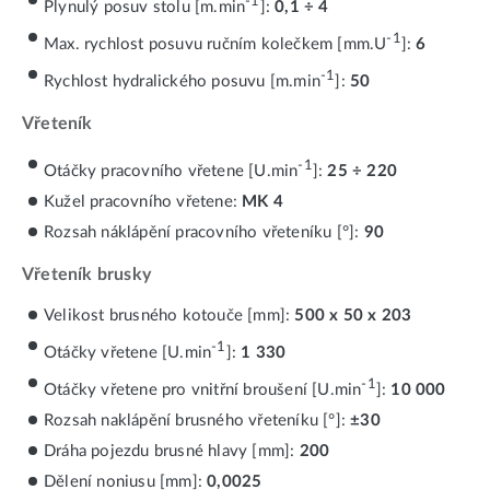
-1
Plynulý posuv stolu [m.min
]:
0,1 ÷ 4
-1
Max. rychlost posuvu ručním kolečkem [mm.U
]:
6
-1
Rychlost hydralického posuvu [m.min
]:
50
Vřeteník
-1
Otáčky pracovního vřetene [U.min
]:
25 ÷ 220
Kužel pracovního vřetene:
MK 4
Rozsah náklápění pracovního vřeteníku [°]:
90
Vřeteník brusky
Velikost brusného kotouče [mm]:
500 x 50 x 203
-1
Otáčky vřetene [U.min
]:
1 330
-1
Otáčky vřetene pro vnitřní broušení [U.min
]:
10 000
Rozsah naklápění brusného vřeteníku [°]:
±30
Dráha pojezdu brusné hlavy [mm]:
200
Dělení noniusu [mm]:
0,0025