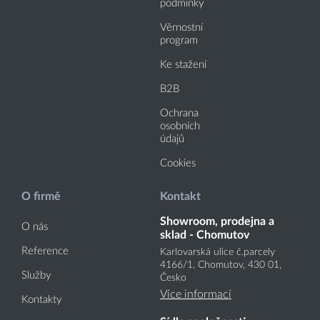
podmínky
Věrnostní
program
Ke stažení
B2B
Ochrana
osobních
údajů
Cookies
O firmě
Kontakt
Showroom, prodejna a
O nás
sklad - Chomutov
Reference
Karlovarská ulice č.parcely
4166
/1
, Chomutov, 430 01,
Služby
Česko
Více informací
Kontakty