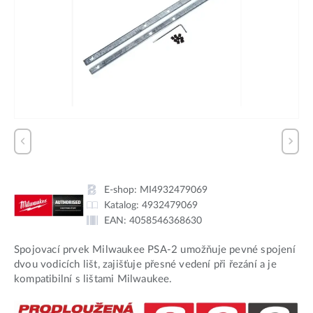
E-shop:
MI4932479069
Katalog:
4932479069
EAN:
4058546368630
Spojovací prvek Milwaukee PSA-2 umožňuje pevné spojení
dvou vodicích lišt, zajišťuje přesné vedení při řezání a je
kompatibilní s lištami Milwaukee.