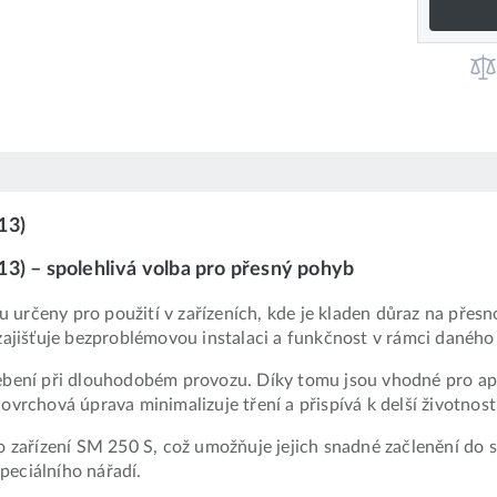
13)
3) – spolehlivá volba pro přesný pohyb
určeny pro použití v zařízeních, kde je kladen důraz na přesn
jišťuje bezproblémovou instalaci a funkčnost v rámci daného
řebení při dlouhodobém provozu. Díky tomu jsou vhodné pro apl
rchová úprava minimalizuje tření a přispívá k delší životnos
ařízení SM 250 S, což umožňuje jejich snadné začlenění do stáv
peciálního nářadí.