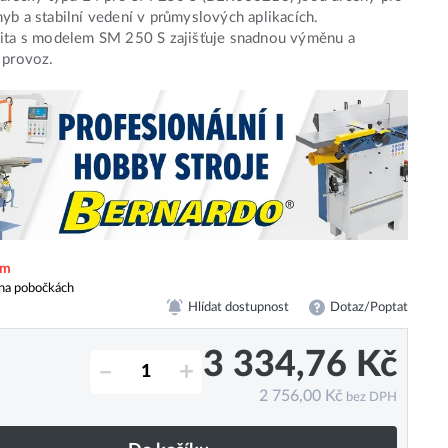
yb a stabilní vedení v průmyslových aplikacích.
lita s modelem SM 250 S zajišťuje snadnou výměnu a
 provoz.
em
na pobočkách
Hlídat dostupnost
Dotaz/Poptat
3 334,76
Kč
–
+
2 756,00
Kč
bez DPH