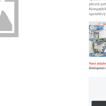
přesný poh
Kompatibi
spolehlivý
Není sklad
Dostupnost 