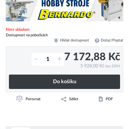
Není skladem
Dostupnost na pobočkách
Hlídat dostupnost
Dotaz/Poptat
7 172,88
Kč
–
+
5 928,00
Kč
bez DPH
Do košíku
Porovnat
Sdílet
PDF