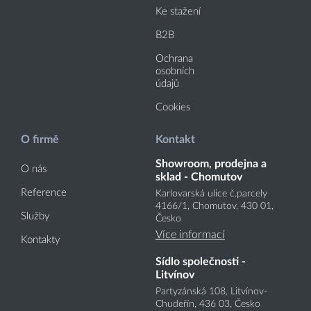
Ke stažení
B2B
Ochrana
osobních
údajů
Cookies
O firmě
Kontakt
Showroom, prodejna a
O nás
sklad - Chomutov
Reference
Karlovarská ulice č.parcely
4166
/1
, Chomutov, 430 01,
Služby
Česko
Více informací
Kontakty
Sídlo společnosti -
Litvínov
Partyzánská 108, Litvínov-
Chudeřín, 436 03, Česko