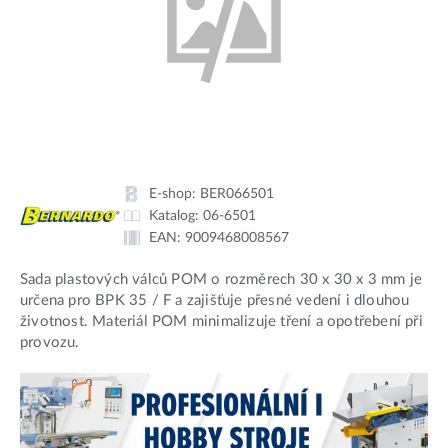
E-shop:
BER066501
Katalog:
06-6501
EAN:
9009468008567
Sada plastových válců POM o rozměrech 30 x 30 x 3 mm je
určena pro BPK 35 / F a zajišťuje přesné vedení i dlouhou
životnost. Materiál POM minimalizuje tření a opotřebení při
provozu.