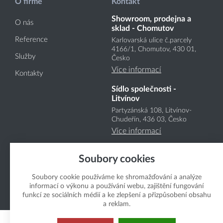
O firmě
Kontakt
Showroom, prodejna a
O nás
sklad - Chomutov
Reference
Karlovarská ulice č.parcely
4166
/1
, Chomutov, 430 01,
Služby
Česko
Více informací
Kontakty
Sídlo společnosti -
Litvínov
Partyzánská 108, Litvínov-
Chudeřín, 436 03, Česko
Více informací
Soubory cookies
Soubory cookie používáme ke shromažďování a analýze
informací o výkonu a používání webu, zajištění fungování
funkcí ze sociálních médií a ke zlepšení a přizpůsobení obsahu
Copyright Boukal.CZ 2026
a reklam.