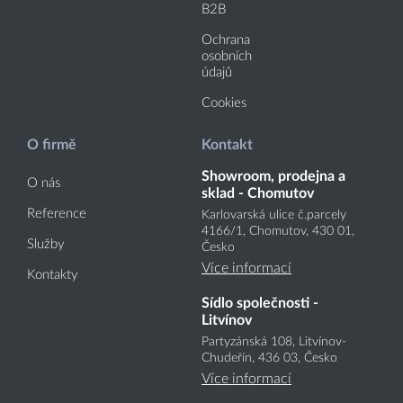
B2B
Ochrana
osobních
údajů
Cookies
O firmě
Kontakt
Showroom, prodejna a
O nás
sklad - Chomutov
Reference
Karlovarská ulice č.parcely
4166
/1
, Chomutov, 430 01,
Služby
Česko
Více informací
Kontakty
Sídlo společnosti -
Litvínov
Partyzánská 108, Litvínov-
Chudeřín, 436 03, Česko
Více informací