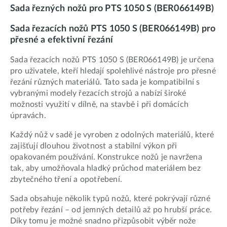
Sada řezných nožů pro PTS 1050 S (BER066149B)
Sada řezacích nožů PTS 1050 S (BER066149B) pro
přesné a efektivní řezání
Sada řezacích nožů PTS 1050 S (BER066149B) je určena
pro uživatele, kteří hledají spolehlivé nástroje pro přesné
řezání různých materiálů. Tato sada je kompatibilní s
vybranými modely řezacích strojů a nabízí široké
možnosti využití v dílně, na stavbě i při domácích
úpravách.
Každý nůž v sadě je vyroben z odolných materiálů, které
zajišťují dlouhou životnost a stabilní výkon při
opakovaném používání. Konstrukce nožů je navržena
tak, aby umožňovala hladký průchod materiálem bez
zbytečného tření a opotřebení.
Sada obsahuje několik typů nožů, které pokrývají různé
potřeby řezání – od jemných detailů až po hrubší práce.
Díky tomu je možné snadno přizpůsobit výběr nože