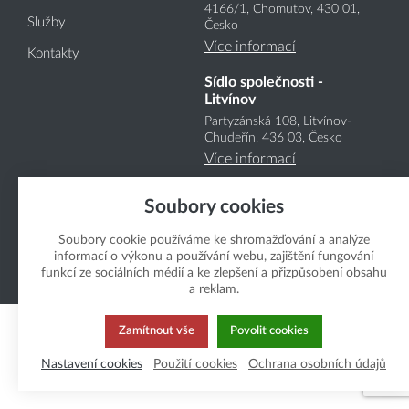
4166
/1
, Chomutov, 430 01,
Služby
Česko
Více informací
Kontakty
Sídlo společnosti -
Litvínov
Partyzánská 108, Litvínov-
Chudeřín, 436 03, Česko
Více informací
Soubory cookies
Soubory cookie používáme ke shromažďování a analýze
informací o výkonu a používání webu, zajištění fungování
funkcí ze sociálních médií a ke zlepšení a přizpůsobení obsahu
Copyright Boukal.CZ 2026
a reklam.
Zamítnout vše
Povolit cookies
Nastavení cookies
Použití cookies
Ochrana osobních údajů