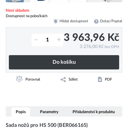
Není skladem
Dostupnost na pobočkách
Hlídat dostupnost
Dotaz/Poptat
3 963,96
Kč
–
+
3 276,00
Kč
bez DPH
Do košíku
Porovnat
Sdílet
PDF
Popis
Parametry
Příslušenství k produktu
Sada nožů pro HS 500 (BER066165)