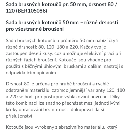
Sada brusných kotoučů pr. 50 mm, drsnost 80 /
120 (BER105088)
Sada brusných kotoučů 50 mm – různé drsnosti
pro všestranné broušení
Sada brusných kotoučů o průměru 50 mm nabízí čtyři
různé drsnosti: 80, 120, 180 a 220. Každý typ je
zastoupen deseti kusy, což umožňuje efektivní práci při
různých fázích broušení. Kotouče jsou vhodné pro
použití s běžnými úhlovými bruskami a dalšími nástroji s
odpovídajícím upínáním.
Drsnost 80 je určena pro hrubé broušení a rychlé
odstranění materiálu, zatímco jemnější varianty 120, 180
a 220 se hodí pro postupné vyhlazování povrchu. Díky
této kombinaci lze snadno přecházet mezi jednotlivými
kroky opracování bez nutnosti dokupovat další
příslušenství.
Kotouče jsou vyrobeny z abrazivního materiálu, který