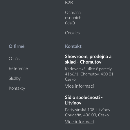
B2B
Ochrana
osobních
údajů
Cookies
O firmě
Kontakt
Showroom, prodejna a
O nás
sklad - Chomutov
Reference
Karlovarská ulice č.parcely
4166
/1
, Chomutov, 430 01,
Služby
Česko
Více informací
Kontakty
Sídlo společnosti -
Litvínov
Partyzánská 108, Litvínov-
Chudeřín, 436 03, Česko
Více informací