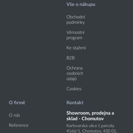
Vše o nákupu
Obchodní
podmínky
Věrnostní
program
Ke stažení
B2B
Ochrana
osobních
údajů
Cookies
O firmě
Kontakt
Showroom, prodejna a
O nás
sklad - Chomutov
Reference
Karlovarská ulice č.parcely
4166
/1
, Chomutov, 430 01,