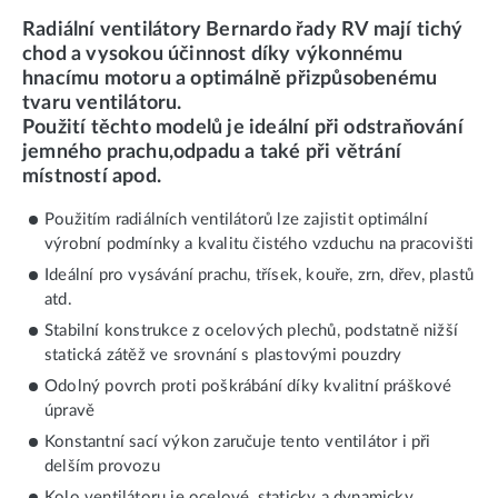
Radiální ventilátory Bernardo řady RV mají tichý
chod a vysokou účinnost díky výkonnému
hnacímu motoru a optimálně přizpůsobenému
tvaru ventilátoru.
Použití těchto modelů je ideální při odstraňování
jemného prachu,odpadu a také při větrání
místností apod.
Použitím radiálních ventilátorů lze zajistit optimální
výrobní podmínky a kvalitu čistého vzduchu na pracovišti
Ideální pro vysávání prachu, třísek, kouře, zrn, dřev, plastů
atd.
Stabilní konstrukce z ocelových plechů, podstatně nižší
statická zátěž ve srovnání s plastovými pouzdry
Odolný povrch proti poškrábání díky kvalitní práškové
úpravě
Konstantní sací výkon zaručuje tento ventilátor i při
delším provozu
Kolo ventilátoru je ocelové, staticky a dynamicky