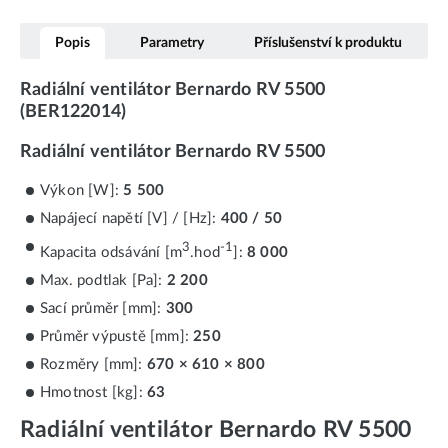
Popis
Parametry
Příslušenství k produktu
Radiální ventilátor Bernardo RV 5500
(BER122014)
Radiální ventilátor Bernardo RV 5500
Výkon [W]:
5 500
Napájecí napětí [V] / [Hz]:
400 / 50
3
-1
Kapacita odsávání [m
.hod
]:
8 000
Max. podtlak [Pa]:
2 200
Sací průměr [mm]:
300
Průměr výpustě [mm]:
250
Rozměry [mm]:
670 × 610 × 800
Hmotnost [kg]:
63
Radiální ventilátor Bernardo RV 5500