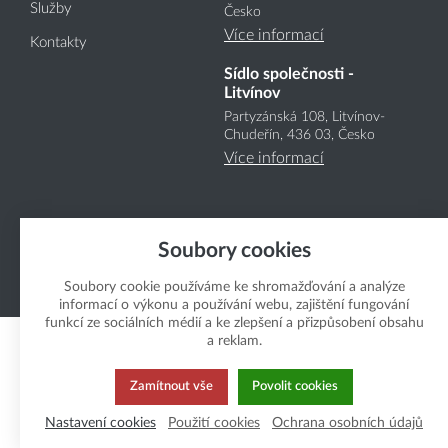
Služby
Česko
Více informací
Kontakty
Sídlo společnosti -
Litvínov
Partyzánská 108, Litvínov-
Chudeřín, 436 03, Česko
Více informací
Soubory cookies
Soubory cookie používáme ke shromažďování a analýze
Copyright Boukal.CZ 2026
informací o výkonu a používání webu, zajištění fungování
funkcí ze sociálních médií a ke zlepšení a přizpůsobení obsahu
a reklam.
Zamítnout vše
Povolit cookies
Nastavení cookies
Použití cookies
Ochrana osobních údajů