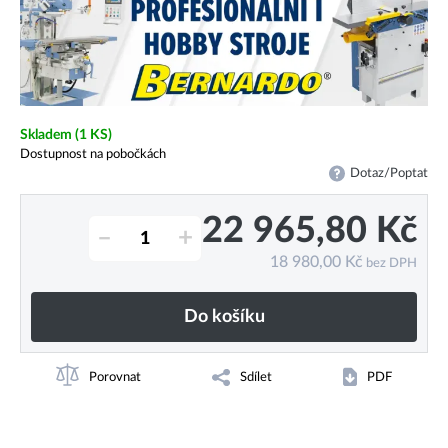
Skladem
(1 KS)
Dostupnost na pobočkách
Dotaz/Poptat
22 965,80
Kč
–
+
18 980,00
Kč
bez DPH
Do košíku
Porovnat
Sdílet
PDF