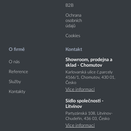
B2B
Ochrana
osobních
údajů
Cookies
O firmě
Kontakt
Showroom, prodejna a
O nás
sklad - Chomutov
Reference
Karlovarská ulice č.parcely
4166
/1
, Chomutov, 430 01,
Služby
Česko
Více informací
Kontakty
Sídlo společnosti -
Litvínov
Partyzánská 108, Litvínov-
Chudeřín, 436 03, Česko
Více informací