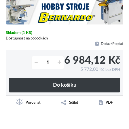
Skladem
(1 KS)
Dostupnost na pobočkách
Dotaz/Poptat
6 984,12
Kč
–
+
5 772,00
Kč
bez DPH
Do košíku
Porovnat
Sdílet
PDF