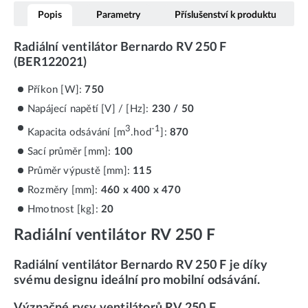
Popis
Parametry
Příslušenství k produktu
Radiální ventilátor Bernardo RV 250 F
(BER122021)
Příkon [W]:
750
Napájecí napětí [V] / [Hz]:
230 / 50
3
-1
Kapacita odsávání [m
.hod
]:
870
Sací průměr [mm]:
100
Průměr výpustě [mm]:
115
Rozměry [mm]:
460 x 400 x 470
Hmotnost [kg]:
20
Radiální ventilátor RV 250 F
Radiální ventilátor Bernardo RV 250 F je díky
svému designu ideální pro mobilní odsávání.
Význačné rysy ventilátorů RV 250 F