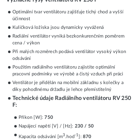
Optimální tvar ventilátoru zajišťuje tichý chod a vyšší
účinnost
Kuličková ložiska jsou dynamicky vyvážená
Radiální ventilátor vyniká bezkonkurenčním poměrem
cena / výkon
Při malých rozměrech podává ventilátor vysoký výkon
odsávání
Použitím radiálního ventilátoru zajistíte optimální
pracovní podmínky ve výrobě a čistý vzduch při práci
Ventilátor je přidělán na mobilní základnu s kolečky a
díky pohodlnému držadlu je lehce přemístitelný
Technické údaje Radiálního ventilátoru RV 250
F:
Příkon [W]:
750
Napájecí napětí [V] / [Hz]:
230 / 50
3
-1
Kapacita odsávání [m
.hod
]:
870