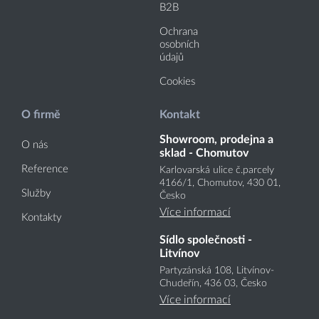
B2B
Ochrana
osobních
údajů
Cookies
O firmě
Kontakt
Showroom, prodejna a
O nás
sklad - Chomutov
Reference
Karlovarská ulice č.parcely
4166
/1
, Chomutov, 430 01,
Služby
Česko
Více informací
Kontakty
Sídlo společnosti -
Litvínov
Partyzánská 108, Litvínov-
Chudeřín, 436 03, Česko
Více informací