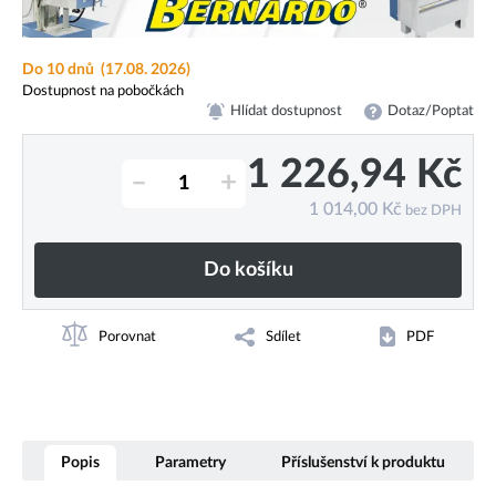
Do 10 dnů
(17.08. 2026)
Dostupnost na pobočkách
Hlídat dostupnost
Dotaz/Poptat
1 226,94
Kč
–
+
1 014,00
Kč
bez DPH
Do košíku
Porovnat
Sdílet
PDF
Popis
Parametry
Příslušenství k produktu