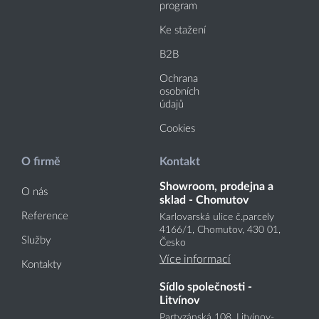
program
Ke stažení
B2B
Ochrana
osobních
údajů
Cookies
O firmě
Kontakt
Showroom, prodejna a
O nás
sklad - Chomutov
Reference
Karlovarská ulice č.parcely
4166
/1
, Chomutov, 430 01,
Služby
Česko
Více informací
Kontakty
Sídlo společnosti -
Litvínov
Partyzánská 108, Litvínov-