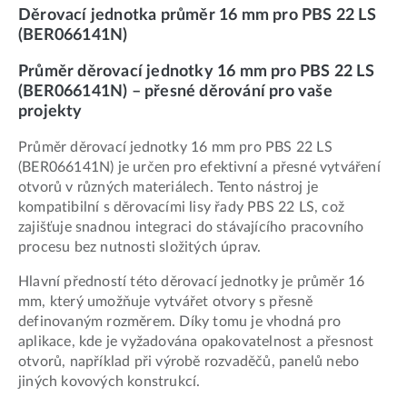
Děrovací jednotka průměr 16 mm pro PBS 22 LS
(BER066141N)
Průměr děrovací jednotky 16 mm pro PBS 22 LS
(BER066141N) – přesné děrování pro vaše
projekty
Průměr děrovací jednotky 16 mm pro PBS 22 LS
(BER066141N) je určen pro efektivní a přesné vytváření
otvorů v různých materiálech. Tento nástroj je
kompatibilní s děrovacími lisy řady PBS 22 LS, což
zajišťuje snadnou integraci do stávajícího pracovního
procesu bez nutnosti složitých úprav.
Hlavní předností této děrovací jednotky je průměr 16
mm, který umožňuje vytvářet otvory s přesně
definovaným rozměrem. Díky tomu je vhodná pro
aplikace, kde je vyžadována opakovatelnost a přesnost
otvorů, například při výrobě rozvaděčů, panelů nebo
jiných kovových konstrukcí.