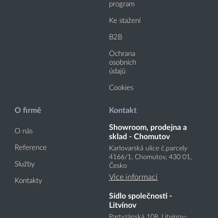
program
Ke stažení
B2B
Ochrana
osobních
údajů
Cookies
O firmě
Kontakt
Showroom, prodejna a
O nás
sklad - Chomutov
Reference
Karlovarská ulice č.parcely
4166
/1
, Chomutov, 430 01,
Služby
Česko
Více informací
Kontakty
Sídlo společnosti -
Litvínov
Partyzánská 108, Litvínov-