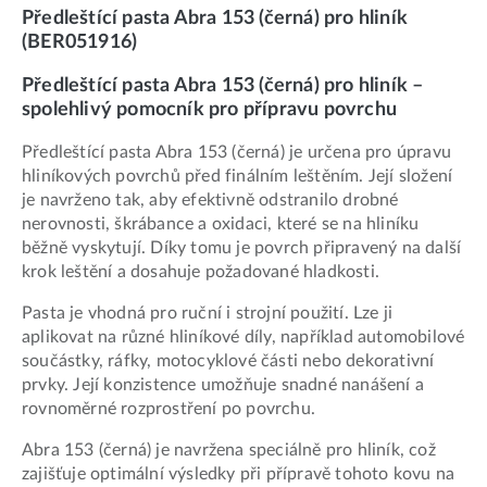
Předleštící pasta Abra 153 (černá) pro hliník
(BER051916)
Předleštící pasta Abra 153 (černá) pro hliník –
spolehlivý pomocník pro přípravu povrchu
Předleštící pasta Abra 153 (černá) je určena pro úpravu
hliníkových povrchů před finálním leštěním. Její složení
je navrženo tak, aby efektivně odstranilo drobné
nerovnosti, škrábance a oxidaci, které se na hliníku
běžně vyskytují. Díky tomu je povrch připravený na další
krok leštění a dosahuje požadované hladkosti.
Pasta je vhodná pro ruční i strojní použití. Lze ji
aplikovat na různé hliníkové díly, například automobilové
součástky, ráfky, motocyklové části nebo dekorativní
prvky. Její konzistence umožňuje snadné nanášení a
rovnoměrné rozprostření po povrchu.
Abra 153 (černá) je navržena speciálně pro hliník, což
zajišťuje optimální výsledky při přípravě tohoto kovu na