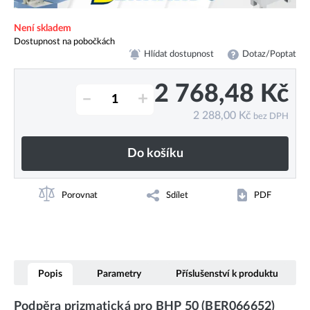
Není skladem
Dostupnost na pobočkách
Hlídat dostupnost
Dotaz/Poptat
2 768,48
Kč
–
+
2 288,00
Kč
bez DPH
Do košíku
Porovnat
Sdílet
PDF
Popis
Parametry
Příslušenství k produktu
Podpěra prizmatická pro BHP 50 (BER066652)