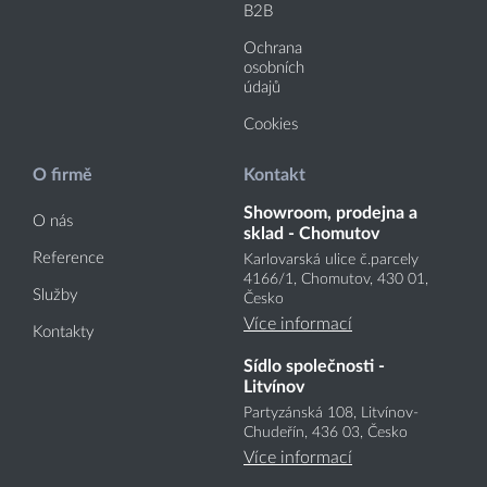
B2B
Ochrana
osobních
údajů
Cookies
O firmě
Kontakt
Showroom, prodejna a
O nás
sklad - Chomutov
Reference
Karlovarská ulice č.parcely
4166
/1
, Chomutov, 430 01,
Služby
Česko
Více informací
Kontakty
Sídlo společnosti -
Litvínov
Partyzánská 108, Litvínov-
Chudeřín, 436 03, Česko
Více informací