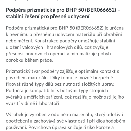
Podpěra prizmatická pro BHP 50 (BER066652) –
stabilní řešení pro přesné uchycení
Podpěra prizmatická pro BHP 50 (BER066652) je určena
k pevnému a přesnému uchycení materiálu při obrábění
nebo měření. Konstrukce podpěry umožňuje stabilní
uložení válcových i hranolových dílů, což zvyšuje
přesnost pracovních operací a minimalizuje pohyb
obrobku během práce.
Prizmatický tvar podpěry zajišťuje optimální kontakt s
povrchem materiálu. Díky tomu je možné bezpečně
fixovat různé typy dílů bez nutnosti složitých úprav.
Podpěra je kompatibilní s běžnými typy strojních
svěráků a měřicích zařízení, což rozšiřuje možnosti jejího
využití v dílně i laboratoři.
Výrobek je vyroben z odolného materiálu, který odolává
opotřebení a zachovává své vlastnosti i při dlouhodobém
používání. Povrchová úprava snižuje riziko koroze a