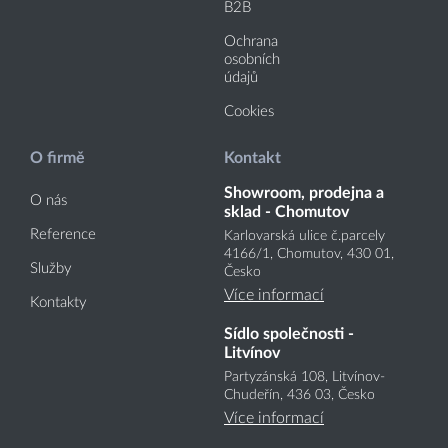
B2B
Ochrana
osobních
údajů
Cookies
O firmě
Kontakt
Showroom, prodejna a
O nás
sklad - Chomutov
Reference
Karlovarská ulice č.parcely
4166
/1
, Chomutov, 430 01,
Služby
Česko
Více informací
Kontakty
Sídlo společnosti -
Litvínov
Partyzánská 108, Litvínov-
Chudeřín, 436 03, Česko
Více informací