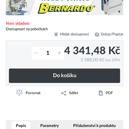
Není skladem
Dostupnost na pobočkách
Hlídat dostupnost
Dotaz/Poptat
4 341,48
Kč
–
+
3 588,00
Kč
bez DPH
Do košíku
Porovnat
Sdílet
PDF
Popis
Parametry
Příslušenství k produktu