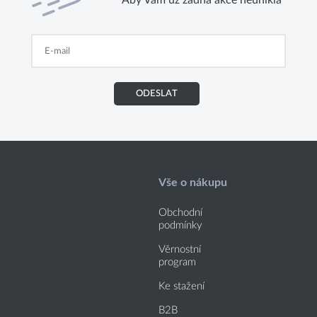
Aby Vám už žádná akce neunikla
ODESLAT
Vše o nákupu
Obchodní
podmínky
Věrnostní
program
Ke stažení
B2B