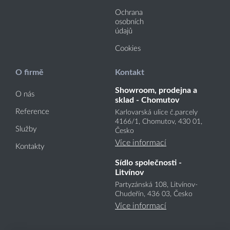
Ochrana
osobních
údajů
Cookies
O firmě
Kontakt
Showroom, prodejna a
O nás
sklad - Chomutov
Reference
Karlovarská ulice č.parcely
4166
/1
, Chomutov, 430 01,
Služby
Česko
Více informací
Kontakty
Sídlo společnosti -
Litvínov
Partyzánská 108, Litvínov-
Chudeřín, 436 03, Česko
Více informací