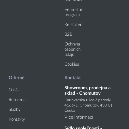
Věrnostní
program
Ke stažení
B2B
Ochrana
osobních
údajů
Cookies
O firmě
Kontakt
Showroom, prodejna a
O nás
sklad - Chomutov
Reference
Karlovarská ulice č.parcely
4166
/1
, Chomutov, 430 01,
Služby
Česko
Více informací
Kontakty
Sídlo společnosti -