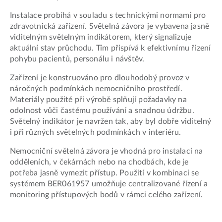
Instalace probíhá v souladu s technickými normami pro
zdravotnická zařízení. Světelná závora je vybavena jasně
viditelným světelným indikátorem, který signalizuje
aktuální stav průchodu. Tím přispívá k efektivnímu řízení
pohybu pacientů, personálu i návštěv.
Zařízení je konstruováno pro dlouhodobý provoz v
náročných podmínkách nemocničního prostředí.
Materiály použité při výrobě splňují požadavky na
odolnost vůči častému používání a snadnou údržbu.
Světelný indikátor je navržen tak, aby byl dobře viditelný
i při různých světelných podmínkách v interiéru.
Nemocniční světelná závora je vhodná pro instalaci na
odděleních, v čekárnách nebo na chodbách, kde je
potřeba jasně vymezit přístup. Použití v kombinaci se
systémem BER061957 umožňuje centralizované řízení a
monitoring přístupových bodů v rámci celého zařízení.