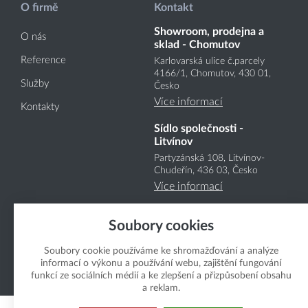
O firmě
Kontakt
Showroom, prodejna a
O nás
sklad - Chomutov
Reference
Karlovarská ulice č.parcely
4166
/1
, Chomutov, 430 01,
Služby
Česko
Více informací
Kontakty
Sídlo společnosti -
Litvínov
Partyzánská 108, Litvínov-
Chudeřín, 436 03, Česko
Více informací
Soubory cookies
Soubory cookie používáme ke shromažďování a analýze
informací o výkonu a používání webu, zajištění fungování
funkcí ze sociálních médií a ke zlepšení a přizpůsobení obsahu
Copyright Boukal.CZ 2026
a reklam.