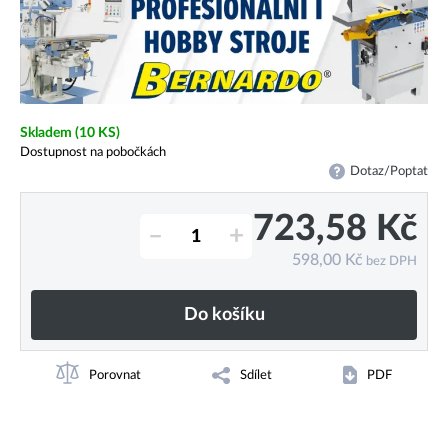
Skladem
(10 KS)
Dostupnost na pobočkách
Dotaz/Poptat
723,58
Kč
–
+
598,00
Kč
bez DPH
Do košíku
Porovnat
Sdílet
PDF